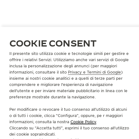
LA CAMPAGNA
REVERSO, IL RICORDO DI
LEGAMI SENZA TEMPO
COOKIE CONSENT
Con il passare del tempo, i legami più cari
perdurano. Nato nella Vallée de Joux nel 1931, il
Il presente sito utilizza cookie e tecnologie simili per gestire e
Reverso è un ricordo, un omaggio all’arte del
offrire i relativi Servizi. Utilizziamo anche vari servizi di Google
cronometraggio. Cattura fugaci flash del passato,
inclusa la personalizzazione degli annunci (per maggiori
informazioni, consultare il sito
Privacy e Termini di Google
)
ricordandoci che il ticchettio del tempo, come le
insieme ai nostri cookie analitici e a quelli di terze parti per
connessioni umane, non finisce mai.
comprendere e migliorare l'esperienza di navigazione
dell'utente e per inviare materiale pubblicitario in linea con le
preferenze mostrate durante la navigazione.
Per modificare o revocare il tuo consenso all’utilizzo di alcuni
o di tutti i cookie, clicca “Configura”, oppure, pe r maggiori
informazioni, consulta la nostra
Cookie Policy
.
Cliccando su “Accetta tutti”, esprimi il tuo consenso all’utilizzo
dei cookie sopraindicati.