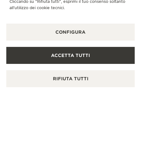
Cliccando su “Rifiuta tutti”, esprimi il tuo consenso soltanto
all’utilizzo dei cookie tecnici.
CONFIGURA
REVERSO: IL RICORDO DI LEGAMI SENZA
TEMPO, DOVE PASSATO E PRESENTE SI
ACCETTA TUTTI
INTRECCIANO
RIFIUTA TUTTI