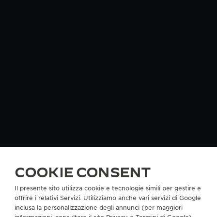
LA SERIE “VENEZIA” DIPINTA A
MANO DAI NOSTRI MAESTRI
SMALTATORI
COOKIE CONSENT
Il presente sito utilizza cookie e tecnologie simili per gestire e
SCOPRA IL NUOVO REVERSO TRIBUTE ENAMEL
offrire i relativi Servizi. Utilizziamo anche vari servizi di Google
MONET REALIZZATO NEL NOSTRO ATELIER DEI
inclusa la personalizzazione degli annunci (per maggiori
MESTIERI RARI™