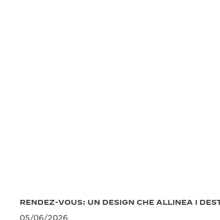
REVERSO STORIES
THE SOUND MAKER
THE STELLAR ODYSSEY
THE PRECISION PIONEER
VEDERE TUTTI GLI EVENTI
RENDEZ-VOUS: UN DESIGN CHE ALLINEA I DEST
05/06/2026