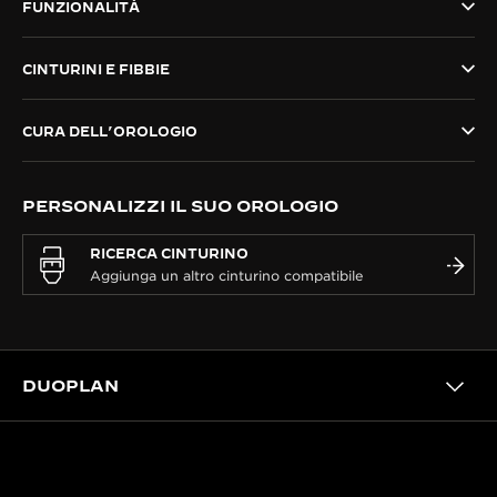
FUNZIONALITÀ
THE SOUND MAKER
CINTURINI E FIBBIE
THE STELLAR ODYSSEY
THE PRECISION PIONEER
CURA DELL’OROLOGIO
VEDERE TUTTI GLI EVENTI
PERSONALIZZI IL SUO OROLOGIO
RICERCA CINTURINO
DUOPLAN
IL NOSTRO PATRIMONIO