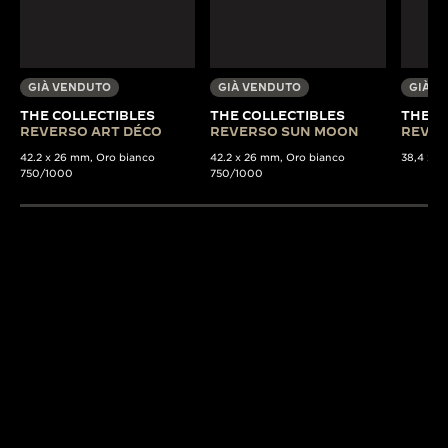
GIÀ VENDUTO
GIÀ VENDUTO
GIÀ V
THE COLLECTIBLES
THE COLLECTIBLES
THE C
REVERSO ART DÉCO
REVERSO SUN MOON
REVER
42.2 x 26 mm, Oro bianco
42.2 x 26 mm, Oro bianco
38,4 x 2
750/1000
750/1000
LA GUIDA DEL COLLEZIONISTA
SEGNATEMPO CON UNA STORIA
The Collectibles
offre uno sguardo estremamente
approfondito sulla storia orologiera di Jaeger-
LeCoultre, riunendo per la prima volta in un unico e