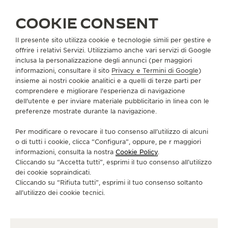
RIF. QVE80003
COOKIE CONSENT
Il presente sito utilizza cookie e tecnologie simili per gestire e
INFORMAZIONI SU DI NOI
offrire i relativi Servizi. Utilizziamo anche vari servizi di Google
inclusa la personalizzazione degli annunci (per maggiori
informazioni, consultare il sito
Privacy e Termini di Google
)
SERVIZI
insieme ai nostri cookie analitici e a quelli di terze parti per
comprendere e migliorare l'esperienza di navigazione
dell'utente e per inviare materiale pubblicitario in linea con le
CONTATTI
preferenze mostrate durante la navigazione.
CI SEGUA
Per modificare o revocare il tuo consenso all’utilizzo di alcuni
o di tutti i cookie, clicca “Configura”, oppure, pe r maggiori
VAI ALLA PAGINA INSTAGRAM DI JAEGER-LE
VAI ALLA PAGINA LINKEDIN DI JAEGER
VAI ALLA PAGINA FACEBOOK DI J
VAI ALLA PAGINA YOUTUBE 
VAI ALLA PAGINA TWIT
VAI ALLA PAGINA 
informazioni, consulta la nostra
Cookie Policy
.
Cliccando su “Accetta tutti”, esprimi il tuo consenso all’utilizzo
ISCRIVERSI ALLA NEWSLETTER
dei cookie sopraindicati.
Cliccando su “Rifiuta tutti”, esprimi il tuo consenso soltanto
all’utilizzo dei cookie tecnici.
STAMPA