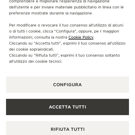
comprendere e migliorare l'esperienza di navigazione
dell'utente e per inviare materiale pubblicitario in linea con le
CONTATTI
preferenze mostrate durante la navigazione.
CI SEGUA
Per modificare o revocare il tuo consenso all’utilizzo di alcuni
o di tutti i cookie, clicca “Configura”, oppure, pe r maggiori
VAI ALLA PAGINA INSTAGRAM DI JAEGER-LE
VAI ALLA PAGINA LINKEDIN DI JAEGER
VAI ALLA PAGINA FACEBOOK DI J
VAI ALLA PAGINA YOUTUBE 
VAI ALLA PAGINA TWIT
VAI ALLA PAGINA 
informazioni, consulta la nostra
Cookie Policy
.
Cliccando su “Accetta tutti”, esprimi il tuo consenso all’utilizzo
ISCRIVERSI ALLA NEWSLETTER
dei cookie sopraindicati.
Cliccando su “Rifiuta tutti”, esprimi il tuo consenso soltanto
all’utilizzo dei cookie tecnici.
STAMPA
CONFIGURA
POLICY SULLA PRIVACY
CONDIZIONI D'USO
CONDIZIONI DI VENDITA
ACCETTA TUTTI
INFORMATIVA SUI COOKIE
DICHIARAZIONE DI ACCESSIBILITÀ - WCAG
GESTISCI LA MIA ACCESSIBILITÀ
RIFIUTA TUTTI
MODULO DI RECESSO