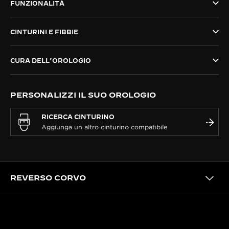
FUNZIONALITÀ
THE SOUND MAKER
CINTURINI E FIBBIE
THE STELLAR ODYSSEY
THE PRECISION PIONEER
CURA DELL’OROLOGIO
VEDERE TUTTI GLI EVENTI
PERSONALIZZI IL SUO OROLOGIO
RICERCA CINTURINO
REVERSO CORVO
IL NOSTRO PATRIMONIO