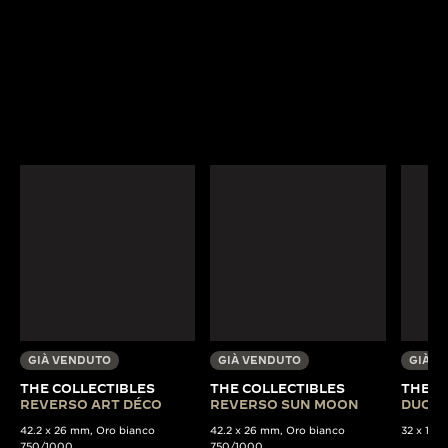
GIÀ VENDUTO
GIÀ VENDUTO
GIÀ V
THE COLLECTIBLES
THE COLLECTIBLES
THE C
REVERSO ART DÉCO
REVERSO SUN MOON
DUOPL
42.2 x 26 mm, Oro bianco
42.2 x 26 mm, Oro bianco
32 x 15 m
750/1000
750/1000