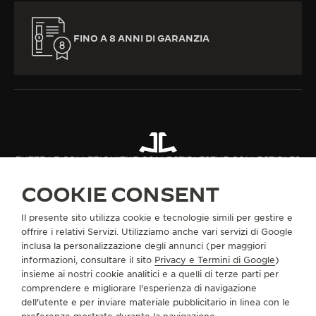
FINO A 8 ANNI DI GARANZIA
TUTTE LE COLLEZIONI
THE COLLECTIBLES
THE COLLECTIBLES
RIF. QVE27734
COOKIE CONSENT
Il presente sito utilizza cookie e tecnologie simili per gestire e
INFORMAZIONI SU DI NOI
offrire i relativi Servizi. Utilizziamo anche vari servizi di Google
inclusa la personalizzazione degli annunci (per maggiori
informazioni, consultare il sito
Privacy e Termini di Google
)
SERVIZI
insieme ai nostri cookie analitici e a quelli di terze parti per
comprendere e migliorare l'esperienza di navigazione
dell'utente e per inviare materiale pubblicitario in linea con le
CONTATTI