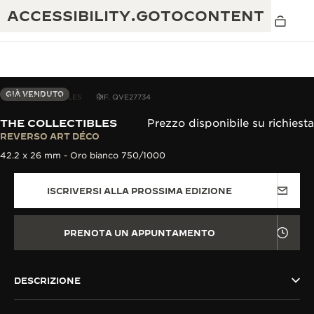
ACCESSIBILITY.GOTOCONTENT
GIÀ VENDUTO
THE COLLECTIBLES
RIF. QVE27734
THE COLLECTIBLES
Prezzo disponibile su richiesta
THE GOLDEN RATIO MUSICAL SHOW
REVERSO ART DÉCO
ECCELLENZA: OLTRE 190 ANNI DI TRADIZIONE
42.2 x 26 mm - Oro bianco 750/1000
IL REVERSO 1931 CAFÉ
CREATIVITÀ: OLTRE 430 BREVETTI
ISCRIVERSI ALLA PROSSIMA EDIZIONE
GARANZIA JAEGER-LECOULTRE
INGEGNO: OLTRE 1.400 CALIBRI
GARANZIA DEI SEGNATEMPO
MOSTRA “THE PERPETUAL
MAESTRIA: 108 MESTIERI
PRENOTA UN APPUNTAMENTO
TIMEKEEPER”
GARANZIA ATMOS
THE DREAM SHAPER
DESCRIZIONE
REVERSO STORIES