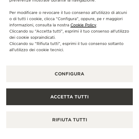
preferenze mostrate durante la navigazione.
CI SEGUA
Per modificare o revocare il tuo consenso all’utilizzo di alcuni
o di tutti i cookie, clicca “Configura”, oppure, pe r maggiori
VAI ALLA PAGINA INSTAGRAM DI JAEGER-LE
VAI ALLA PAGINA LINKEDIN DI JAEGER
VAI ALLA PAGINA FACEBOOK DI J
VAI ALLA PAGINA YOUTUBE 
VAI ALLA PAGINA TWIT
VAI ALLA PAGINA 
informazioni, consulta la nostra
Cookie Policy
.
Cliccando su “Accetta tutti”, esprimi il tuo consenso all’utilizzo
ISCRIVERSI ALLA NEWSLETTER
dei cookie sopraindicati.
Cliccando su “Rifiuta tutti”, esprimi il tuo consenso soltanto
all’utilizzo dei cookie tecnici.
STAMPA
CONFIGURA
POLICY SULLA PRIVACY
CONDIZIONI D'USO
CONDIZIONI DI VENDITA
ACCETTA TUTTI
INFORMATIVA SUI COOKIE
DICHIARAZIONE DI ACCESSIBILITÀ - WCAG
GESTISCI LA MIA ACCESSIBILITÀ
RIFIUTA TUTTI
MODULO DI RECESSO
COPYRIGHT JAEGER-LECOULTRE 2026
VERSIONE 102.34.2