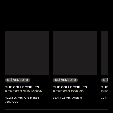
GIÀ VENDUTO
GIÀ VENDUTO
GIÀ V
THE COLLECTIBLES
THE COLLECTIBLES
THE C
REVERSO SUN MOON
REVERSO CORVO
DUOPL
42.2 x 26 mm, Oro bianco
38,4 x 22 mm, Acciaio
32 x 15 m
750/1000