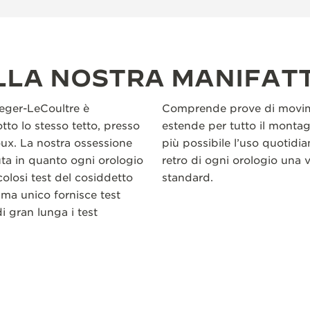
LLA NOSTRA MANIFAT
aeger-LeCoultre è
Comprende prove di movime
tto lo stesso tetto, presso
estende per tutto il montag
oux. La nostra ossessione
più possibile l’uso quotidian
uta in quanto ogni orologio
retro di ogni orologio una v
olosi test del cosiddetto
standard.
ma unico fornisce test
i gran lunga i test