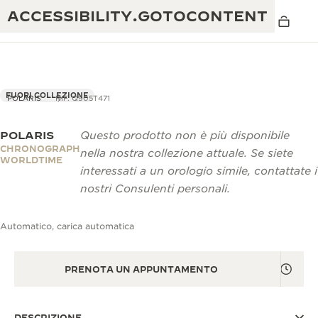
ACCESSIBILITY.GOTOCONTENT
FUORI COLLEZIONE
POLARIS
RIF. Q905T471
POLARIS
Questo prodotto non è più disponibile
THE GOLDEN RATIO MUSICAL SHOW
ECCELLENZA: OLTRE 190 ANNI DI TRADIZIONE
CHRONOGRAPH
nella nostra collezione attuale. Se siete
WORLDTIME
IL REVERSO 1931 CAFÉ
interessati a un orologio simile, contattate i
CREATIVITÀ: OLTRE 430 BREVETTI
nostri Consulenti personali.
GARANZIA JAEGER-LECOULTRE
INGEGNO: OLTRE 1.400 CALIBRI
Automatico, carica automatica
GARANZIA DEI SEGNATEMPO
MOSTRA “THE PERPETUAL
MAESTRIA: 108 MESTIERI
TIMEKEEPER”
GARANZIA ATMOS
PRENOTA UN APPUNTAMENTO
THE DREAM SHAPER
REVERSO STORIES
DESCRIZIONE