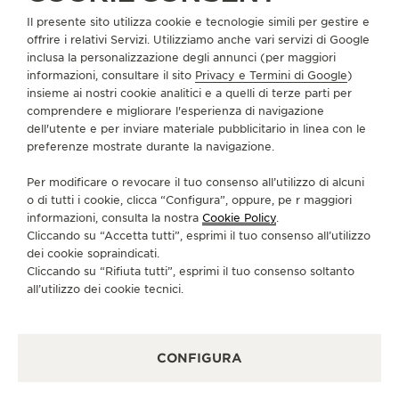
Il presente sito utilizza cookie e tecnologie simili per gestire e
INFORMAZIONI SU DI NOI
offrire i relativi Servizi. Utilizziamo anche vari servizi di Google
inclusa la personalizzazione degli annunci (per maggiori
informazioni, consultare il sito
Privacy e Termini di Google
)
SERVIZI
insieme ai nostri cookie analitici e a quelli di terze parti per
comprendere e migliorare l'esperienza di navigazione
CONTATTI
dell'utente e per inviare materiale pubblicitario in linea con le
preferenze mostrate durante la navigazione.
CI SEGUA
Per modificare o revocare il tuo consenso all’utilizzo di alcuni
o di tutti i cookie, clicca “Configura”, oppure, pe r maggiori
VAI ALLA PAGINA INSTAGRAM DI JAEGER-LE
VAI ALLA PAGINA LINKEDIN DI JAEGER
VAI ALLA PAGINA FACEBOOK DI J
VAI ALLA PAGINA YOUTUBE 
VAI ALLA PAGINA TWIT
VAI ALLA PAGINA 
informazioni, consulta la nostra
Cookie Policy
.
Cliccando su “Accetta tutti”, esprimi il tuo consenso all’utilizzo
ISCRIVERSI ALLA NEWSLETTER
dei cookie sopraindicati.
Cliccando su “Rifiuta tutti”, esprimi il tuo consenso soltanto
all’utilizzo dei cookie tecnici.
STAMPA
CONFIGURA
POLICY SULLA PRIVACY
CONDIZIONI D'USO