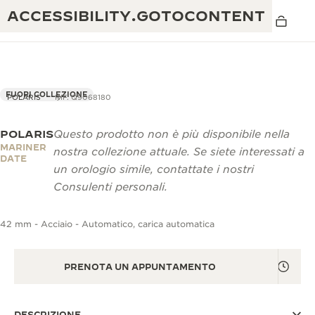
ACCESSIBILITY.GOTOCONTENT
FUORI COLLEZIONE
POLARIS
RIF. Q9068180
POLARIS
Questo prodotto non è più disponibile nella
THE GOLDEN RATIO MUSICAL SHOW
ECCELLENZA: OLTRE 190 ANNI DI TRADIZIONE
MARINER
nostra collezione attuale. Se siete interessati a
DATE
IL REVERSO 1931 CAFÉ
un orologio simile, contattate i nostri
CREATIVITÀ: OLTRE 430 BREVETTI
Consulenti personali.
GARANZIA JAEGER-LECOULTRE
INGEGNO: OLTRE 1.400 CALIBRI
42 mm - Acciaio - Automatico, carica automatica
GARANZIA DEI SEGNATEMPO
MOSTRA “THE PERPETUAL
MAESTRIA: 108 MESTIERI
TIMEKEEPER”
GARANZIA ATMOS
PRENOTA UN APPUNTAMENTO
THE DREAM SHAPER
REVERSO STORIES
DESCRIZIONE