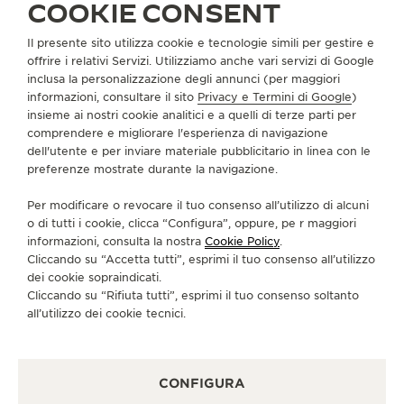
COOKIE CONSENT
Il presente sito utilizza cookie e tecnologie simili per gestire e
INFORMAZIONI SU DI NOI
offrire i relativi Servizi. Utilizziamo anche vari servizi di Google
inclusa la personalizzazione degli annunci (per maggiori
informazioni, consultare il sito
Privacy e Termini di Google
)
SERVIZI
insieme ai nostri cookie analitici e a quelli di terze parti per
comprendere e migliorare l'esperienza di navigazione
dell'utente e per inviare materiale pubblicitario in linea con le
CONTATTI
preferenze mostrate durante la navigazione.
CI SEGUA
Per modificare o revocare il tuo consenso all’utilizzo di alcuni
o di tutti i cookie, clicca “Configura”, oppure, pe r maggiori
VAI ALLA PAGINA INSTAGRAM DI JAEGER-LE
VAI ALLA PAGINA LINKEDIN DI JAEGER
VAI ALLA PAGINA FACEBOOK DI J
VAI ALLA PAGINA YOUTUBE 
VAI ALLA PAGINA TWIT
VAI ALLA PAGINA 
informazioni, consulta la nostra
Cookie Policy
.
Cliccando su “Accetta tutti”, esprimi il tuo consenso all’utilizzo
ISCRIVERSI ALLA NEWSLETTER
dei cookie sopraindicati.
Cliccando su “Rifiuta tutti”, esprimi il tuo consenso soltanto
all’utilizzo dei cookie tecnici.
STAMPA
CONFIGURA
POLICY SULLA PRIVACY