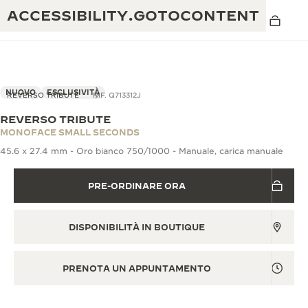
ACCESSIBILITY.GOTOCONTENT
NUOVO
ESCLUSIVITÀ
REVERSO TRIBUTE
RIF. Q713312J
REVERSO TRIBUTE
THE GOLDEN RATIO MUSICAL SHOW
MONOFACE SMALL SECONDS
ECCELLENZA: OLTRE 190 ANNI DI TRADIZIONE
45.6 x 27.4 mm - Oro bianco 750/1000 - Manuale, carica manuale
IL REVERSO 1931 CAFÉ
CREATIVITÀ: OLTRE 430 BREVETTI
PRE-ORDINARE ORA
GARANZIA JAEGER-LECOULTRE
INGEGNO: OLTRE 1.400 CALIBRI
GARANZIA DEI SEGNATEMPO
MOSTRA “THE PERPETUAL
MAESTRIA: 108 MESTIERI
DISPONIBILITÀ IN BOUTIQUE
TIMEKEEPER”
GARANZIA ATMOS
THE DREAM SHAPER
PRENOTA UN APPUNTAMENTO
REVERSO STORIES