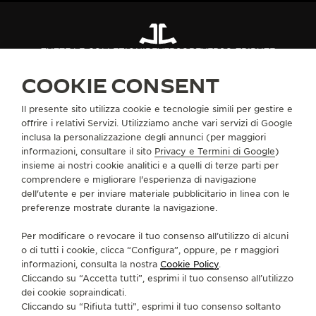
TUTTE LE COLLEZIONI
REVERSO
REVERSO TRIBUTE
RIF. Q713312J
COOKIE CONSENT
Il presente sito utilizza cookie e tecnologie simili per gestire e
INFORMAZIONI SU DI NOI
offrire i relativi Servizi. Utilizziamo anche vari servizi di Google
inclusa la personalizzazione degli annunci (per maggiori
informazioni, consultare il sito
Privacy e Termini di Google
)
SERVIZI
insieme ai nostri cookie analitici e a quelli di terze parti per
comprendere e migliorare l'esperienza di navigazione
CONTATTI
dell'utente e per inviare materiale pubblicitario in linea con le
preferenze mostrate durante la navigazione.
CI SEGUA
Per modificare o revocare il tuo consenso all’utilizzo di alcuni
o di tutti i cookie, clicca “Configura”, oppure, pe r maggiori
VAI ALLA PAGINA INSTAGRAM DI JAEGER-LE
VAI ALLA PAGINA LINKEDIN DI JAEGER
VAI ALLA PAGINA FACEBOOK DI J
VAI ALLA PAGINA YOUTUBE 
VAI ALLA PAGINA TWIT
VAI ALLA PAGINA 
informazioni, consulta la nostra
Cookie Policy
.
Cliccando su “Accetta tutti”, esprimi il tuo consenso all’utilizzo
ISCRIVERSI ALLA NEWSLETTER
dei cookie sopraindicati.
Cliccando su “Rifiuta tutti”, esprimi il tuo consenso soltanto