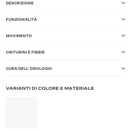
DESCRIZIONE
THE SOUND MAKER
FUNZIONALITÀ
THE STELLAR ODYSSEY
THE PRECISION PIONEER
MOVIMENTO
VEDERE TUTTI GLI EVENTI
CINTURINI E FIBBIE
CURA DELL’OROLOGIO
VARIANTI DI COLORE E MATERIALE