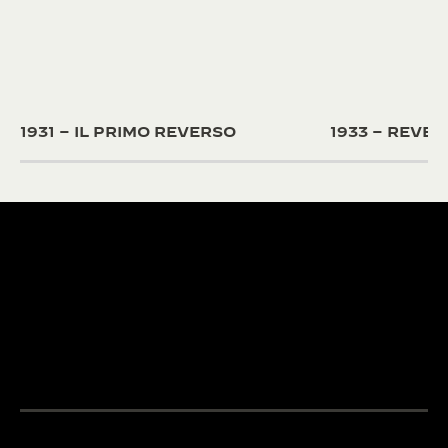
1931 – IL PRIMO REVERSO
1933 – REVE
OLTRE 430
BREVETTI
OLTRE 190 ANNI DI
Gli ingegneri e i
TRADIZIONE
della Manifattur
Dal 1833, la ricerca
loro passione e l
LA GRANDE MAISON
dell’eccellenza di Jaeger-
esperienza per 
L’OROLOGIAIO DEGLI
LeCoultre coniuga creatività
complicazioni
OROLOGIAI™
e maestria tecnica.
all’avanguardia.
SCOPRIRE DI PIÙ
SCOPRIRE DI PIÙ