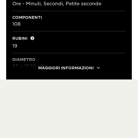
Ore - Minuti, Secondi, Petite seconde
COMPONENTI
108
RUBINI
19
DIAMETRO
22 x 17,20 mm
MAGGIORI INFORMAZIONI
IL NOSTRO PATRIMONIO
VERSATILE DAL 1931
Nel corso dei decenni, sono state create numerose
varianti del Reverso, sia stilistiche che meccaniche,
senza mai comprometterne l’identità. Il Reverso ha