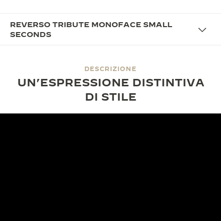
REVERSO TRIBUTE MONOFACE SMALL
SECONDS
DESCRIZIONE
UN’ESPRESSIONE DISTINTIVA
DI STILE
IL DESIGN
PLASMATO DAL TEMPO,
DEFINITO DAL DESIGN
Radicato nei codici senza tempo del Reverso,
questo modello esplora un’espressione più fredda e
monocromatica. La cassa in oro bianco e il bracciale