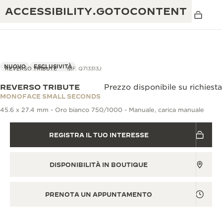
ACCESSIBILITY.GOTOCONTENT
NUOVO
ESCLUSIVITÀ
REVERSO TRIBUTE
RIF. Q713313J
REVERSO TRIBUTE
Prezzo disponibile su richiesta
THE GOLDEN RATIO MUSICAL SHOW
MONOFACE SMALL SECONDS
ECCELLENZA: OLTRE 190 ANNI DI TRADIZIONE
45.6 x 27.4 mm - Oro bianco 750/1000 - Manuale, carica manuale
IL REVERSO 1931 CAFÉ
CREATIVITÀ: OLTRE 430 BREVETTI
REGISTRA IL TUO INTERESSE
GARANZIA JAEGER-LECOULTRE
INGEGNO: OLTRE 1.400 CALIBRI
GARANZIA DEI SEGNATEMPO
MOSTRA “THE PERPETUAL
MAESTRIA: 108 MESTIERI
DISPONIBILITÀ IN BOUTIQUE
TIMEKEEPER”
GARANZIA ATMOS
THE DREAM SHAPER
PRENOTA UN APPUNTAMENTO
REVERSO STORIES