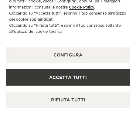
o di tutti i cookie, clicca “Configura”, oppure, pe r maggiori
informazioni, consulta la nostra
Cookie Policy
.
Cliccando su “Accetta tutti”, esprimi il tuo consenso all’utilizzo
dei cookie sopraindicati.
Cliccando su “Rifiuta tutti”, esprimi il tuo consenso soltanto
all’utilizzo dei cookie tecnici.
CONFIGURA
ACCETTA TUTTI
RIFIUTA TUTTI
REVERSO TRIBUTE
MONOFACE SMALL SECONDS
RE
Prezzo disponibile su richiesta