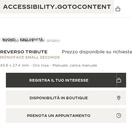
ACCESSIBILITY.GOTOCONTENT
NUOVO
ESCLUSIVITÀ
REVERSO TRIBUTE
RIF. Q713211J
REVERSO TRIBUTE
Prezzo disponibile su richiesta
THE GOLDEN RATIO MUSICAL SHOW
MONOFACE SMALL SECONDS
ECCELLENZA: OLTRE 190 ANNI DI TRADIZIONE
45.6 x 27.4 mm - Oro rosa - Manuale, carica manuale
IL REVERSO 1931 CAFÉ
CREATIVITÀ: OLTRE 430 BREVETTI
REGISTRA IL TUO INTERESSE
GARANZIA JAEGER-LECOULTRE
INGEGNO: OLTRE 1.400 CALIBRI
GARANZIA DEI SEGNATEMPO
MOSTRA “THE PERPETUAL
MAESTRIA: 108 MESTIERI
DISPONIBILITÀ IN BOUTIQUE
TIMEKEEPER”
GARANZIA ATMOS
THE DREAM SHAPER
PRENOTA UN APPUNTAMENTO
REVERSO STORIES