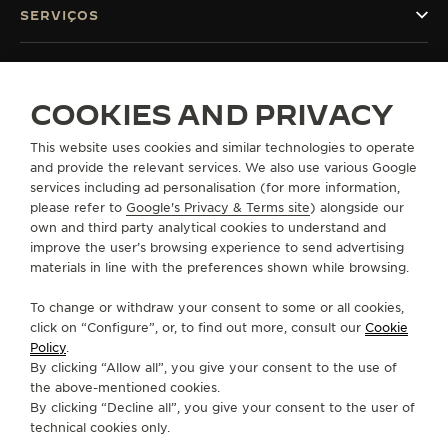
SERVIÇOS
FALE CONOSCO
COOKIES AND PRIVACY
SIGA-NOS
This website uses cookies and similar technologies to operate
IR PARA A PÁGINA DO INSTAGRAM DA JAEG
IR PARA A PÁGINA DO LINKEDIN DA JA
IR PARA A PÁGINA DO FACEBOOK 
IR PARA A PÁGINA DO YOUT
IR PARA A PÁGINA DO 
VÁ PARA A PÁGINA
and provide the relevant services. We also use various Google
services including ad personalisation (for more information,
ASSINAR A NEWSLETTER
please refer to
Google's Privacy & Terms site
) alongside our
own and third party analytical cookies to understand and
improve the user’s browsing experience to send advertising
materials in line with the preferences shown while browsing.
IMPRENSA
To change or withdraw your consent to some or all cookies,
click on “Configure”, or, to find out more, consult our
Cookie
POLÍTICA DE PRIVACIDADE
Policy
.
TERMOS DE UTILIZAÇÃO
By clicking “Allow all”, you give your consent to the use of
the above-mentioned cookies.
DECLARAÇÃO DE ACESSIBILIDADE - WCAG
By clicking “Decline all”, you give your consent to the user of
GERENCIAR A MINHA ACESSIBILIDADE
technical cookies only.
FORMULÁRIO DE CANCELAMENTO