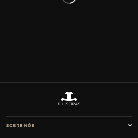
THE SOUND MAKER
A ODISSEIA ESTELAR
THE PRECISION PIONEER
VER TODOS OS EVENTOS
PULSEIRAS
SOBRE NÓS