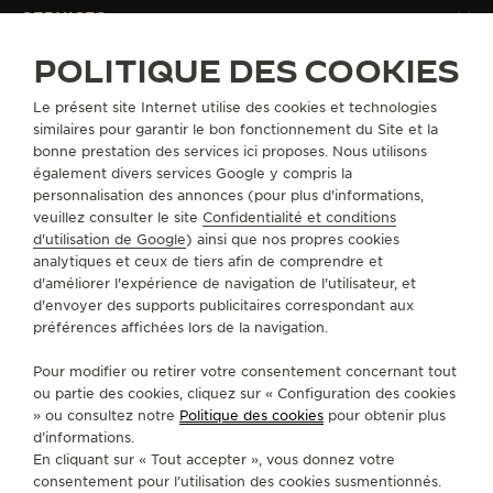
SERVICES
POLITIQUE DES COOKIES
CONTACT
Le présent site Internet utilise des cookies et technologies
SUIVEZ-NOUS
similaires pour garantir le bon fonctionnement du Site et la
bonne prestation des services ici proposes. Nous utilisons
également divers services Google y compris la
ACCÉDER À LA PAGE INSTAGRAM DE JAEGER
ACCÉDER À LA PAGE LINKEDIN DE JAE
ALLER SUR LA PAGE JAEGER-LEC
ACCÉDER À LA PAGE YOUTUB
ALLER SUR LA PAGE TW
ALLER SUR LA PAG
personnalisation des annonces (pour plus d'informations,
veuillez consulter le site
Confidentialité et conditions
S'INSCRIRE À LA NEWSLETTER
d'utilisation de Google
) ainsi que nos propres cookies
analytiques et ceux de tiers afin de comprendre et
d'améliorer l'expérience de navigation de l'utilisateur, et
d'envoyer des supports publicitaires correspondant aux
préférences affichées lors de la navigation.
PRESSE
Pour modifier ou retirer votre consentement concernant tout
POLITIQUE DE CONFIDENTIALITÉ
ou partie des cookies, cliquez sur « Configuration des cookies
CONDITIONS GÉNÉRALES D'UTILISATION
» ou consultez notre
Politique des cookies
pour obtenir plus
CONDITIONS GÉNÉRALES DE VENTE
d’informations.
POLITIQUE EN MATIÈRE DE COOKIES
En cliquant sur « Tout accepter », vous donnez votre
FICHE RELATIVE AUX QUALITÉS ET CARACTÉRISTIQUES
consentement pour l’utilisation des cookies susmentionnés.
ENVIRONNEMENTALES