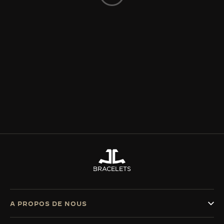
LE VIRTUOSE DU SON
L’ODYSSÉE SIDÉRALE
LE PIONNIER DE LA PRÉCISION
VOIR LES ÉVÉNEMENTS
BRACELETS
A PROPOS DE NOUS