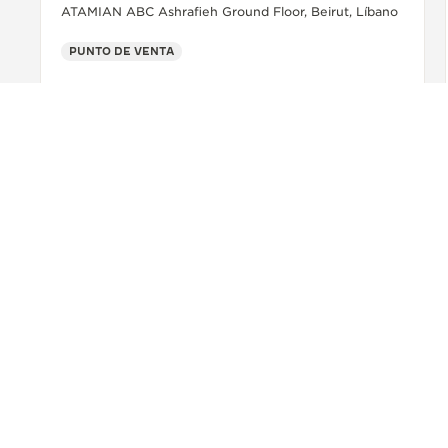
ATAMIAN ABC Ashrafieh Ground Floor, Beirut, Líbano
PUNTO DE VENTA
+9611256655
MÁS INFORMACIÓN
VOLVER AL PRINCIPIO DE LA PÁGINA
ENCONTRAR UNA BOUTIQUE
TODAS LAS TIENDAS
ORI
ACERCA DE NOSOTROS
SERVICIOS