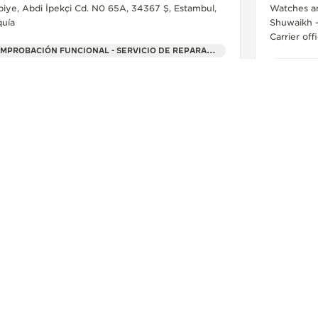
biye, Abdi İpekçi Cd. N0 65A, 34367 Ş, Estambul,
Watches a
quía
Shuwaikh – 
Carrier of
COMPROBACIÓN FUNCIONAL - SERVICIO DE REPARACIÓN OFICIAL - PUNTO DE VENTA
SERVICIO
+90 554 500 51 64
MÁS INFORMACIÓN
SÍGANOS