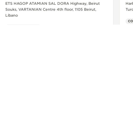
ETS HAGOP ATAMIAN SAL DORA Highway, Beirut
Har
Souks, VARTANIAN Centre 4th floor, 1105 Beirut,
Tur
Líbano
PUNTO DE VENTA
+9611256655
MÁS INFORMACIÓN
ENTE MEDIO
JORDANIA
AMÁN
TIME CENTER
CONTACTO