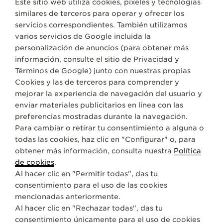
Este sitio web utiliza cookies, píxeles y tecnologías
similares de terceros para operar y ofrecer los
servicios correspondientes. También utilizamos
varios servicios de Google incluida la
personalización de anuncios (para obtener más
información, consulte el sitio de
Privacidad y
JORDANIA
AMÁN
Términos de Google
) junto con nuestras propias
Cookies y las de terceros para comprender y
TIME CENTER
mejorar la experiencia de navegación del usuario y
SOCIO OFICIAL
enviar materiales publicitarios en línea con las
preferencias mostradas durante la navegación.
Um Uthaina
Aritiria Street
Para cambiar o retirar tu consentimiento a alguna o
Amán, Jordania
todas las cookies, haz clic en "Configurar" o, para
obtener más información, consulta nuestra
Política
+962 6 5525706
de cookies
.
Al hacer clic en "Permitir todas", das tu
INFO@TIMECENTER.JO
consentimiento para el uso de las cookies
SERVICIOS DISPONIBLES
mencionadas anteriormente.
PUNTO DE VENTA
Al hacer clic en "Rechazar todas", das tu
Descubra la elegancia atemporal en un destino relojero
consentimiento únicamente para el uso de cookies
de primer nivel.