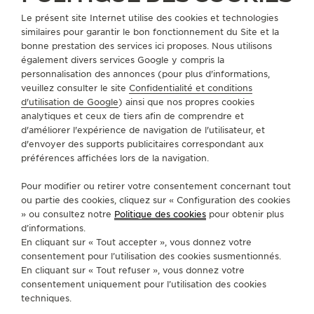
Le présent site Internet utilise des cookies et technologies
similaires pour garantir le bon fonctionnement du Site et la
bonne prestation des services ici proposes. Nous utilisons
également divers services Google y compris la
personnalisation des annonces (pour plus d'informations,
JORDANIE
AMMAN
veuillez consulter le site
Confidentialité et conditions
TIME CENTER
d'utilisation de Google
) ainsi que nos propres cookies
analytiques et ceux de tiers afin de comprendre et
PARTENAIRE OFFICIEL
d'améliorer l'expérience de navigation de l'utilisateur, et
d'envoyer des supports publicitaires correspondant aux
Um Uthaina
préférences affichées lors de la navigation.
Aritiria Street
Amman, Jordanie
Pour modifier ou retirer votre consentement concernant tout
ou partie des cookies, cliquez sur « Configuration des cookies
+962 6 5525706
» ou consultez notre
Politique des cookies
pour obtenir plus
d’informations.
INFO@TIMECENTER.JO
En cliquant sur « Tout accepter », vous donnez votre
SERVICES DISPONIBLES
consentement pour l’utilisation des cookies susmentionnés.
En cliquant sur « Tout refuser », vous donnez votre
POINT DE VENTE
Découvrez des montres de luxe à l’élégance
consentement uniquement pour l’utilisation des cookies
intemporelle dans notre espace de vente.
techniques.