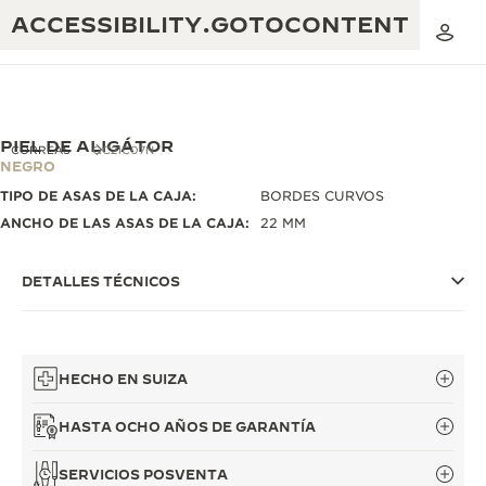
ACCESSIBILITY.GOTOCONTENT
PIEL DE ALIGÁTOR
CORREAS
QC21C07N
NEGRO
TIPO DE ASAS DE LA CAJA:
BORDES CURVOS
THE GOLDEN RATIO MUSICAL SHOW
EXCELENCIA: MÁS DE 190 AÑOS
ANCHO DE LAS ASAS DE LA CAJA:
22 MM
THE REVERSO 1931 CAFÉ
CREATIVIDAD: MÁS DE 430 PATENTES
DETALLES TÉCNICOS
GARANTÍA DE JAEGER-LECOULTRE
INGENIO: MÁS DE 1400 CALIBRES
GARANTÍA DE LOS RELOJES DE PULSERA
EXPOSICIÓN THE PERPETUAL
MAESTRÍA: 108 OFICIOS
TIMEKEEPER
HECHO EN SUIZA
GARANTÍA DE LOS RELOJES ATMOS
THE DREAM SHAPER
HASTA OCHO AÑOS DE GARANTÍA
THE REVERSO STORIES
SERVICIOS POSVENTA