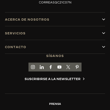
CORREAS
QC21C07N
ACERCA DE NOSOTROS
SERVICIOS
CONTACTO
SÍGANOS
IR A LA PÁGINA DE INSTAGRAM DE JAEGER-
IR A LA PÁGINA DE LINKEDIN DE JAEGE
IR A LA PÁGINA DE FACEBOOK DE
IR A LA PÁGINA DE YOUTUBE
IR A LA PÁGINA DE TWI
IR A LA PÁGINA D
SUSCRIBIRSE A LA NEWSLETTER
PRENSA