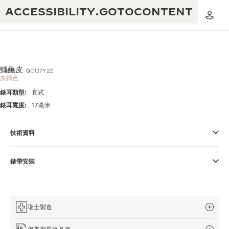
ACCESSIBILITY.GOTOCONTENT
鱷魚皮
錶帶
QC137Y2Z
灰褐色
錶耳類型:
直式
黃金比例音樂表演
卓越工藝：逾 190 年歷史
錶耳寬度:
17毫米
REVERSO 1931 CAFÉ
無限創意：逾 430 項專利
技術資料
積家保養服務
心靈手巧：1400 多種機芯
錶帶安裝
時計保修
《THE PERPETUAL TIMEKEEPER》
精湛工藝：108 種工藝
展覽
時計保修
《THE DREAM SHAPER》展覽
瑞士製造
REVERSO 翻轉系列腕錶主題展覽