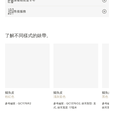
保養期長達 8 年
THE SOUND MAKER
售後服務
STELLAR ODYSSEY
THE PRECISION PIONEER
了解不同樣式的錶帶。
瀏覽所有精彩活動
鱷魚皮
鱷魚皮
鱷魚皮
粉紅色
淺灰藍色
黑色
參考編號：QC1176R2
參考編號：QC1376O2, 錶耳類型: 直
參考編號：Q
式, 錶耳寬度: 17毫米
錶耳寬度: 