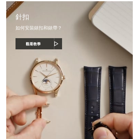
針扣
如何安裝錶扣和錶帶？
觀看教學