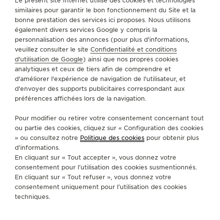
Le présent site Internet utilise des cookies et technologies
similaires pour garantir le bon fonctionnement du Site et la
BRACELETS
QC137Y2Z
bonne prestation des services ici proposes. Nous utilisons
également divers services Google y compris la
personnalisation des annonces (pour plus d'informations,
A PROPOS DE NOUS
veuillez consulter le site
Confidentialité et conditions
d'utilisation de Google
) ainsi que nos propres cookies
analytiques et ceux de tiers afin de comprendre et
SERVICES
d'améliorer l'expérience de navigation de l'utilisateur, et
d'envoyer des supports publicitaires correspondant aux
préférences affichées lors de la navigation.
CONTACT
Pour modifier ou retirer votre consentement concernant tout
SUIVEZ-NOUS
ou partie des cookies, cliquez sur « Configuration des cookies
» ou consultez notre
Politique des cookies
pour obtenir plus
ACCÉDER À LA PAGE INSTAGRAM DE JAEGER
ACCÉDER À LA PAGE LINKEDIN DE JAE
ALLER SUR LA PAGE JAEGER-LEC
ACCÉDER À LA PAGE YOUTUB
ALLER SUR LA PAGE TW
ALLER SUR LA PAG
d’informations.
En cliquant sur « Tout accepter », vous donnez votre
S'INSCRIRE À LA NEWSLETTER
consentement pour l’utilisation des cookies susmentionnés.
En cliquant sur « Tout refuser », vous donnez votre
consentement uniquement pour l’utilisation des cookies
techniques.
PRESSE