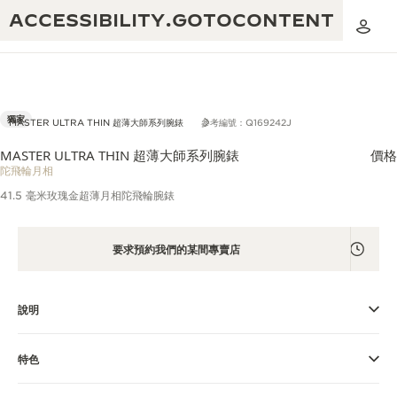
ACCESSIBILITY.GOTOCONTENT
獨家
MASTER ULTRA THIN 超薄大師系列腕錶
參考編號：Q169242J
MASTER ULTRA THIN 超薄大師系列腕錶
價格
黃金比例音樂表演
陀飛輪月相
卓越工藝：逾 190 年歷史
41.5 毫米玫瑰金超薄月相陀飛輪腕錶
REVERSO 1931 CAFÉ
無限創意：逾 430 項專利
積家保養服務
要求預約我們的某間專賣店
心靈手巧：1400 多種機芯
時計保修
《THE PERPETUAL TIMEKEEPER》
精湛工藝：108 種工藝
展覽
說明
時計保修
《THE DREAM SHAPER》展覽
特色
REVERSO 翻轉系列腕錶主題展覽