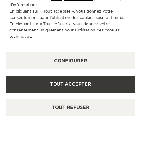
POINT DE VENTE
d’informations.
Découvrez des montres de luxe à l’élégance
En cliquant sur « Tout accepter », vous donnez votre
intemporelle dans notre espace de vente.
consentement pour l’utilisation des cookies susmentionnés.
En cliquant sur « Tout refuser », vous donnez votre
consentement uniquement pour l’utilisation des cookies
techniques.
AUTRES BOUTIQUES ET PARTENAIRES
OFFICIELS
CONFIGURER
VOIR TOUTES LES BOUTIQUES
TOUT ACCEPTER
TOUT REFUSER