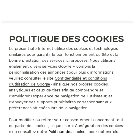
POLITIQUE DES COOKIES
Le présent site Internet utilise des cookies et technologies
similaires pour garantir le bon fonctionnement du Site et la
bonne prestation des services ici proposes. Nous utilisons
ITALIE
PARME PARME
également divers services Google y compris la
CINZIA LANDI
personnalisation des annonces (pour plus d'informations,
veuillez consulter le site
Confidentialité et conditions
PARTENAIRE OFFICIEL
d'utilisation de Google
) ainsi que nos propres cookies
analytiques et ceux de tiers afin de comprendre et
via Farini 56/B
d'améliorer l'expérience de navigation de l'utilisateur, et
43100 Parme Parme, Italie
d'envoyer des supports publicitaires correspondant aux
préférences affichées lors de la navigation.
+39 0521 28 43 55
Pour modifier ou retirer votre consentement concernant tout
INFO@CINZIALANDI.IT
ou partie des cookies, cliquez sur « Configuration des cookies
SERVICES DISPONIBLES
» ou consultez notre
Politique des cookies
pour obtenir plus