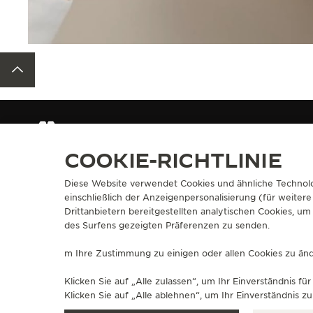
ZURÜCK ZUM ANFANG DER SEITE
ARMBÄNDER
QC1364V2
COOKIE-RICHTLINIE
Diese Website verwendet Cookies und ähnliche Technolo
ÜBER UNS
SERVICELEIS
einschließlich der Anzeigenpersonalisierung (für weitere
Drittanbietern bereitgestellten analytischen Cookies, 
SEIT 1833 EIN MANUFAKTUR-ATELIER
E-COMMERCE-L
des Surfens gezeigten Präferenzen zu senden.
WERDEN SIE TEIL UNSERER GRANDE
AFTER-SALES-S
MAISON
JAEGER-LECOU
m Ihre Zustimmung zu einigen oder allen Cookies zu ände
MEINE GARANT
FAQ
Klicken Sie auf „Alle zulassen“, um Ihr Einverständnis 
Klicken Sie auf „Alle ablehnen“, um Ihr Einverständnis 