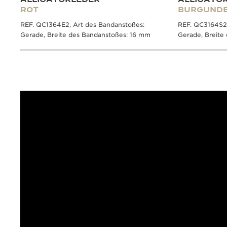
ROT
BURGUND
REF. QC1364E2, Art des Bandanstoßes:
REF. QC3164S2,
Gerade, Breite des Bandanstoßes: 16 mm
Gerade, Breite