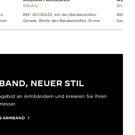
GRAU
BLAU
s:
REF. QC136422, Art des Bandanstoßes:
REF. QC1
6 mm
Gerade, Breite des Bandanstoßes: 16 mm
Gerade, B
BAND, NEUER STIL
ngebot an Armbändern und kreieren Sie Ihren
messer.
ES ARMBAND