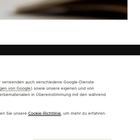
Wir verwenden auch verschiedene Google-Dienste
FOLGEN SIE UNS
gen von Google
) sowie unsere eigenen und von
 Werbematerialien in Übereinstimmung mit den während
GEHEN SIE ZUR INSTAGRAM-SEITE VON JAEGER-LECOULT
GEHEN SIE ZUR LINKEDIN-SEITE VON JAEGER-LECO
BESUCHEN SIE DIE FACEBOOK-SEITE VON JAE
GEHEN SIE ZUR YOUTUBE-SEITE VON JAE
RUFEN SIE DIE TWITTER-SEITE VON
GEHEN SIE ZUR PINTEREST-SEI
sen Sie unsere
Cookie-Richtlinie
, um mehr zu erfahren.
DEN NEWSLETTER ABONNIEREN