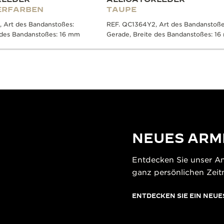
ERFARBEN
TAUPE
 Art des Bandanstoßes:
REF. QC1364Y2, Art des Bandanstoße
 des Bandanstoßes: 16 mm
Gerade, Breite des Bandanstoßes: 1
NEUES ARM
Entdecken Sie unser A
ganz persönlichen Zeit
ENTDECKEN SIE EIN NEU