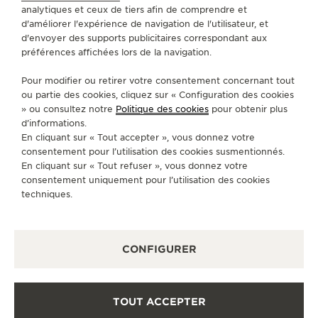
analytiques et ceux de tiers afin de comprendre et
SERVICES
d'améliorer l'expérience de navigation de l'utilisateur, et
d'envoyer des supports publicitaires correspondant aux
préférences affichées lors de la navigation.
CONTACT
Pour modifier ou retirer votre consentement concernant tout
SUIVEZ-NOUS
ou partie des cookies, cliquez sur « Configuration des cookies
» ou consultez notre
Politique des cookies
pour obtenir plus
ACCÉDER À LA PAGE INSTAGRAM DE JAEGER
ACCÉDER À LA PAGE LINKEDIN DE JAE
ALLER SUR LA PAGE JAEGER-LEC
ACCÉDER À LA PAGE YOUTUB
ALLER SUR LA PAGE TW
ALLER SUR LA PAG
d’informations.
En cliquant sur « Tout accepter », vous donnez votre
S'INSCRIRE À LA NEWSLETTER
consentement pour l’utilisation des cookies susmentionnés.
En cliquant sur « Tout refuser », vous donnez votre
consentement uniquement pour l’utilisation des cookies
techniques.
PRESSE
CONFIGURER
POLITIQUE DE CONFIDENTIALITÉ
CONDITIONS GÉNÉRALES D'UTILISATION
CONDITIONS GÉNÉRALES DE VENTE
POLITIQUE EN MATIÈRE DE COOKIES
TOUT ACCEPTER
FICHE RELATIVE AUX QUALITÉS ET CARACTÉRISTIQUES
ENVIRONNEMENTALES