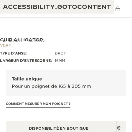
ACCESSIBILITY.GOTOCONTENT
CUIR ALLIGATOR
BRACELETS
QC1364V2
VERT
TYPE D'ANSE:
DROIT
THE GOLDEN RATIO MUSICAL SHOW
EXCELLENCE : PLUS DE 190 ANS
LARGEUR D'ENTRECORNE:
16MM
THE REVERSO 1931 CAFÉ
CRÉATIVITÉ : PLUS DE 430 BREVETS
Taille unique
GARANTIE JAEGER-LECOULTRE
INGÉNIOSITÉ : PLUS DE 1 400 CALIBRES
Pour un poignet de 165 à 205 mm
GARANTIE DES MONTRES
EXPOSITION « THE PERPETUAL
SAVOIR-FAIRE : 108 MÉTIERS
TIMEKEEPER »
COMMENT MESURER MON POIGNET ?
GARANTIE ATMOS
EXPOSITION « THE DREAM SHAPER »
REVERSO, INTEMPORELLE DEPUIS 1931
DISPONIBILITÉ EN BOUTIQUE