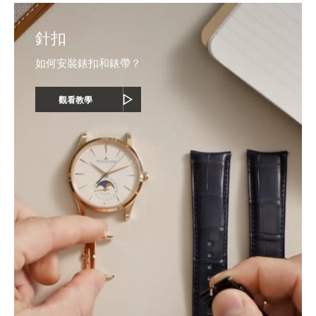
針扣
如何安裝錶扣和錶帶？
觀看教學