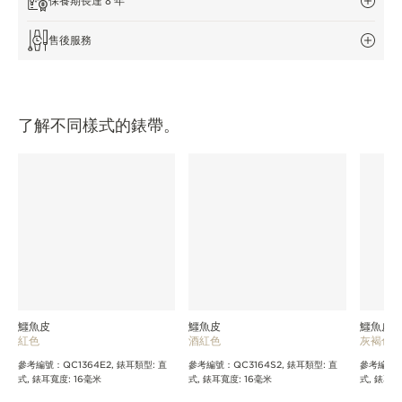
保養期長達 8 年
THE SOUND MAKER
售後服務
STELLAR ODYSSEY
THE PRECISION PIONEER
了解不同樣式的錶帶。
瀏覽所有精彩活動
鱷魚皮
鱷魚皮
鱷魚皮
紅色
酒紅色
灰褐色
參考編號：QC1364E2, 錶耳類型: 直
參考編號：QC3164S2, 錶耳類型: 直
參考編號：Q
式, 錶耳寬度: 16毫米
式, 錶耳寬度: 16毫米
式, 錶耳寬