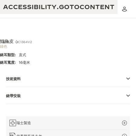
ACCESSIBILITY.GOTOCONTENT
鱷魚皮
錶帶
QC1364V2
綠色
錶耳類型:
直式
黃金比例音樂表演
卓越工藝：逾 190 年歷史
錶耳寬度:
16毫米
REVERSO 1931 CAFÉ
無限創意：逾 430 項專利
技術資料
積家保養服務
心靈手巧：1400 多種機芯
錶帶安裝
時計保修
《THE PERPETUAL TIMEKEEPER》
精湛工藝：108 種工藝
展覽
時計保修
《THE DREAM SHAPER》展覽
瑞士製造
REVERSO 翻轉系列腕錶主題展覽