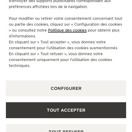
d'envoyer des supports publicitaires correspondant aux
préférences affichées lors de la navigation.
SERVICES
Pour modifier ou retirer votre consentement concernant tout
ou partie des cookies, cliquez sur « Configuration des cookies
CONTACT
» ou consultez notre
Politique des cookies
pour obtenir plus
SUIVEZ-NOUS
d’informations.
En cliquant sur « Tout accepter », vous donnez votre
consentement pour l’utilisation des cookies susmentionnés.
ACCÉDER À LA PAGE INSTAGRAM DE JAEGER
ACCÉDER À LA PAGE LINKEDIN DE JAE
ALLER SUR LA PAGE JAEGER-LEC
ACCÉDER À LA PAGE YOUTUB
ALLER SUR LA PAGE TW
ALLER SUR LA PAG
En cliquant sur « Tout refuser », vous donnez votre
consentement uniquement pour l’utilisation des cookies
S'INSCRIRE À LA NEWSLETTER
techniques.
CONFIGURER
PRESSE
POLITIQUE DE CONFIDENTIALITÉ
TOUT ACCEPTER
CONDITIONS GÉNÉRALES D'UTILISATION
CONDITIONS GÉNÉRALES DE VENTE
GÉRER L'ACCESSIBILITÉ
TOUT REFUSER