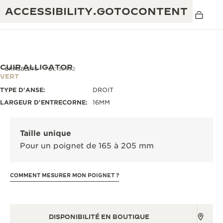
ACCESSIBILITY.GOTOCONTENT
CUIR ALLIGATOR
BRACELETS
QC1364V2
VERT
TYPE D'ANSE:
DROIT
THE GOLDEN RATIO MUSICAL SHOW
EXCELLENCE : PLUS DE 190 ANS
LARGEUR D'ENTRECORNE:
16MM
THE REVERSO 1931 CAFÉ
CRÉATIVITÉ : PLUS DE 430 BREVETS
Taille unique
GARANTIE JAEGER-LECOULTRE
INGÉNIOSITÉ : PLUS DE 1 400 CALIBRES
Pour un poignet de 165 à 205 mm
GARANTIE DES MONTRES
EXPOSITION « THE PERPETUAL
SAVOIR-FAIRE : 108 MÉTIERS
TIMEKEEPER »
COMMENT MESURER MON POIGNET ?
GARANTIE ATMOS
EXPOSITION « THE DREAM SHAPER »
REVERSO, INTEMPORELLE DEPUIS 1931
DISPONIBILITÉ EN BOUTIQUE