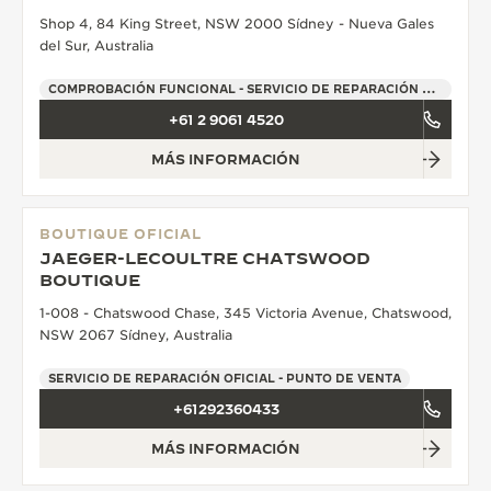
Shop 4, 84 King Street, NSW 2000 Sídney - Nueva Gales
THE SOUND MAKER
del Sur, Australia
LA ODISEA ESTELAR
COMPROBACIÓN FUNCIONAL - SERVICIO DE REPARACIÓN OFICIAL - PUNTO DE VENTA
+61 2 9061 4520
THE PRECISION PIONEER
MÁS INFORMACIÓN
VER TODOS LOS EVENTOS
BOUTIQUE OFICIAL
JAEGER-LECOULTRE CHATSWOOD
BOUTIQUE
1-008 - Chatswood Chase, 345 Victoria Avenue, Chatswood,
NSW 2067 Sídney, Australia
SERVICIO DE REPARACIÓN OFICIAL - PUNTO DE VENTA
+61292360433
MÁS INFORMACIÓN