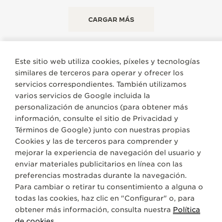
CARGAR MÁS
Este sitio web utiliza cookies, píxeles y tecnologías
similares de terceros para operar y ofrecer los
servicios correspondientes. También utilizamos
varios servicios de Google incluida la
ENCONTRAR UNA BOUTIQUE
TODAS LAS TIENDAS
OCEANÍA
personalización de anuncios (para obtener más
AUSTRALIA
información, consulte el sitio de
Privacidad y
Términos de Google
) junto con nuestras propias
Cookies y las de terceros para comprender y
ACERCA DE NOSOTROS
mejorar la experiencia de navegación del usuario y
enviar materiales publicitarios en línea con las
SERVICIOS
preferencias mostradas durante la navegación.
Para cambiar o retirar tu consentimiento a alguna o
todas las cookies, haz clic en "Configurar" o, para
CONTACTO
obtener más información, consulta nuestra
Política
SÍGANOS
de cookies
.