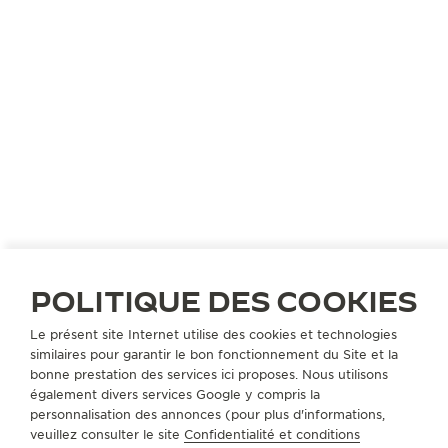
POLITIQUE DES COOKIES
INDE
BANGALORE
Le présent site Internet utilise des cookies et technologies
similaires pour garantir le bon fonctionnement du Site et la
TIMEVALLÉE BY ART OF TIME
bonne prestation des services ici proposes. Nous utilisons
PARTENAIRE OFFICIEL
également divers services Google y compris la
personnalisation des annonces (pour plus d'informations,
Indraprasth Eclatant,
veuillez consulter le site
Confidentialité et conditions
Lavelle Road, D' Souza Layout