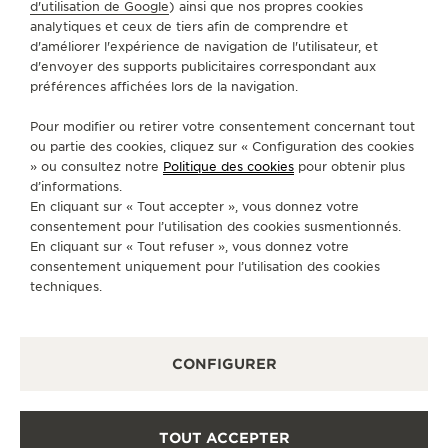
d'utilisation de Google
) ainsi que nos propres cookies
Ashok Nagar
analytiques et ceux de tiers afin de comprendre et
Bengaluru
d'améliorer l'expérience de navigation de l'utilisateur, et
560001 Bangalore, Inde
d'envoyer des supports publicitaires correspondant aux
préférences affichées lors de la navigation.
+91 9773233333
Pour modifier ou retirer votre consentement concernant tout
TV.BENGALURU@ARTOFTIMEINDIA.COM
ou partie des cookies, cliquez sur « Configuration des cookies
» ou consultez notre
Politique des cookies
pour obtenir plus
SERVICES DISPONIBLES
d’informations.
POINT DE VENTE
En cliquant sur « Tout accepter », vous donnez votre
Découvrez des montres de luxe à l’élégance
intemporelle dans notre espace de vente.
consentement pour l’utilisation des cookies susmentionnés.
En cliquant sur « Tout refuser », vous donnez votre
consentement uniquement pour l’utilisation des cookies
techniques.
AUTRES BOUTIQUES ET PARTENAIRES
OFFICIELS
CONFIGURER
VOIR TOUTES LES BOUTIQUES
TOUT ACCEPTER