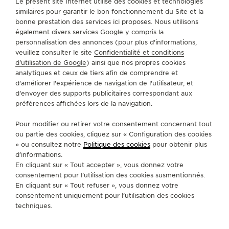
Le présent site Internet utilise des cookies et technologies
TROUVER UNE BOUTIQUE
TOUS LES MAGASINS
similaires pour garantir le bon fonctionnement du Site et la
LE VIRTUOSE DU SON
AMÉRIQUE DU NORD
ANTILLES NÉERLANDAISES
WILLEMSTAD
bonne prestation des services ici proposes. Nous utilisons
également divers services Google y compris la
L’ODYSSÉE SIDÉRALE
personnalisation des annonces (pour plus d'informations,
A PROPOS DE NOUS
veuillez consulter le site
Confidentialité et conditions
LE PIONNIER DE LA PRÉCISION
d'utilisation de Google
) ainsi que nos propres cookies
analytiques et ceux de tiers afin de comprendre et
SERVICES
VOIR LES ÉVÉNEMENTS
d'améliorer l'expérience de navigation de l'utilisateur, et
d'envoyer des supports publicitaires correspondant aux
préférences affichées lors de la navigation.
CONTACT
Pour modifier ou retirer votre consentement concernant tout
SUIVEZ-NOUS
ou partie des cookies, cliquez sur « Configuration des cookies
» ou consultez notre
Politique des cookies
pour obtenir plus
ACCÉDER À LA PAGE INSTAGRAM DE JAEGER
ACCÉDER À LA PAGE LINKEDIN DE JAE
ALLER SUR LA PAGE JAEGER-LEC
ACCÉDER À LA PAGE YOUTUB
ALLER SUR LA PAGE TW
ALLER SUR LA PAG
d’informations.
En cliquant sur « Tout accepter », vous donnez votre
S'INSCRIRE À LA NEWSLETTER
consentement pour l’utilisation des cookies susmentionnés.
En cliquant sur « Tout refuser », vous donnez votre
consentement uniquement pour l’utilisation des cookies
techniques.
PRESSE