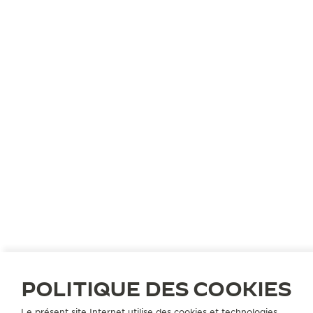
LE CONCEPT
UN VOYAGE IMMERSIF AU
CŒUR DE L’HORLOGERIE
Jaeger-LeCoultre transforme sa boutique phare du
701 Madison Avenue en une adresse incontournable
de la Haute Horlogerie. Marquant un nouveau
chapitre de la longue histoire de la Grande Maison à
New York, cette boutique invite les visiteurs à
plonger dans le monde fascinant de l’horlogerie et
déroule l’histoire remarquable de Jaeger-LeCoultre,
son héritage, son expertise et sa créativité.
PRENDRE RENDEZ-VOUS
POLITIQUE DES COOKIES
Le présent site Internet utilise des cookies et technologies