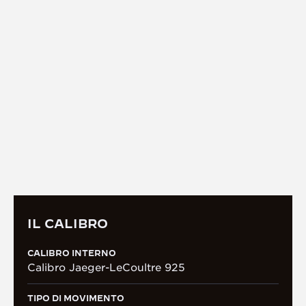
IL CALIBRO
CALIBRO DI MANIFATTURA 925
Interamente progettato, prodotto, decorato e
assemblato all’interno della Manifattura, il Calibro
925 a carica automatica ospita una complicazione
delle fasi lunari con un ciclo di poco superiore ai 29
giorni. Garantisce inoltre una riserva di carica di 70
ore.
IL CALIBRO
CALIBRO INTERNO
Calibro Jaeger-LeCoultre 925
TIPO DI MOVIMENTO