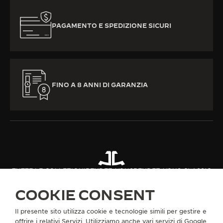
PAGAMENTO E SPEDIZIONE SICURI
FINO A 8 ANNI DI GARANZIA
TUTTE LE COLLEZIONI
RENDEZ-VOUS
RENDEZ-VOUS CLASSIC
RIF. Q3572431
COOKIE CONSENT
Il presente sito utilizza cookie e tecnologie simili per gestire e
INFORMAZIONI SU DI NOI
offrire i relativi Servizi. Utilizziamo anche vari servizi di Google