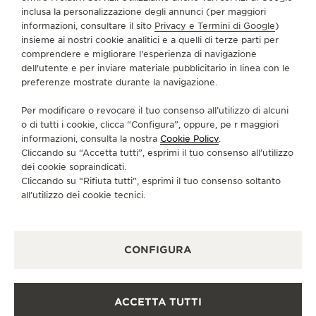
inclusa la personalizzazione degli annunci (per maggiori
informazioni, consultare il sito
Privacy e Termini di Google
)
SERVIZI
insieme ai nostri cookie analitici e a quelli di terze parti per
comprendere e migliorare l'esperienza di navigazione
dell'utente e per inviare materiale pubblicitario in linea con le
CONTATTI
preferenze mostrate durante la navigazione.
CI SEGUA
Per modificare o revocare il tuo consenso all’utilizzo di alcuni
o di tutti i cookie, clicca “Configura”, oppure, pe r maggiori
VAI ALLA PAGINA INSTAGRAM DI JAEGER-LE
VAI ALLA PAGINA LINKEDIN DI JAEGER
VAI ALLA PAGINA FACEBOOK DI J
VAI ALLA PAGINA YOUTUBE 
VAI ALLA PAGINA TWIT
VAI ALLA PAGINA 
informazioni, consulta la nostra
Cookie Policy
.
Cliccando su “Accetta tutti”, esprimi il tuo consenso all’utilizzo
ISCRIVERSI ALLA NEWSLETTER
dei cookie sopraindicati.
Cliccando su “Rifiuta tutti”, esprimi il tuo consenso soltanto
all’utilizzo dei cookie tecnici.
STAMPA
CONFIGURA
POLICY SULLA PRIVACY
CONDIZIONI D'USO
CONDIZIONI DI VENDITA
ACCETTA TUTTI
INFORMATIVA SUI COOKIE