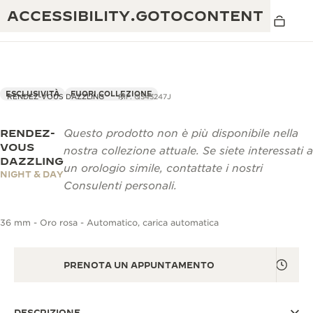
ACCESSIBILITY.GOTOCONTENT
ESCLUSIVITÀ
FUORI COLLEZIONE
RENDEZ-VOUS DAZZLING
RIF. Q343247J
RENDEZ-
Questo prodotto non è più disponibile nella
THE GOLDEN RATIO MUSICAL SHOW
ECCELLENZA: OLTRE 190 ANNI DI TRADIZIONE
VOUS
nostra collezione attuale. Se siete interessati a
DAZZLING
IL REVERSO 1931 CAFÉ
un orologio simile, contattate i nostri
CREATIVITÀ: OLTRE 430 BREVETTI
NIGHT & DAY
Consulenti personali.
GARANZIA JAEGER-LECOULTRE
INGEGNO: OLTRE 1.400 CALIBRI
36 mm - Oro rosa - Automatico, carica automatica
GARANZIA DEI SEGNATEMPO
MOSTRA “THE PERPETUAL
MAESTRIA: 108 MESTIERI
TIMEKEEPER”
GARANZIA ATMOS
PRENOTA UN APPUNTAMENTO
THE DREAM SHAPER
REVERSO STORIES
DESCRIZIONE