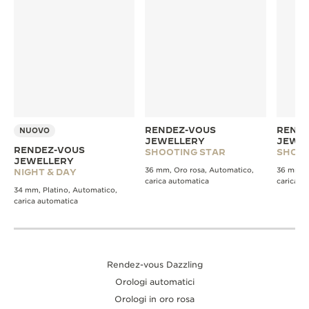
RENDEZ-VOUS
RENDE
NUOVO
JEWELLERY
JEWE
RENDEZ-VOUS
SHOOTING STAR
SHOOT
JEWELLERY
36 mm, Oro rosa, Automatico,
36 mm, O
NIGHT & DAY
carica automatica
carica a
34 mm, Platino, Automatico,
carica automatica
Rendez-vous Dazzling
Orologi automatici
Orologi in oro rosa