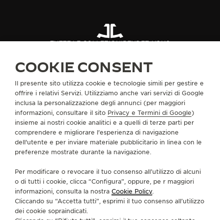
TUTTE LE COLLEZIONI
RENDEZ-VOUS
RENDEZ-VOUS DAZZLING
RIF. Q343247J
COOKIE CONSENT
Il presente sito utilizza cookie e tecnologie simili per gestire e
INFORMAZIONI SU DI NOI
offrire i relativi Servizi. Utilizziamo anche vari servizi di Google
inclusa la personalizzazione degli annunci (per maggiori
informazioni, consultare il sito
Privacy e Termini di Google
)
SERVIZI
insieme ai nostri cookie analitici e a quelli di terze parti per
comprendere e migliorare l'esperienza di navigazione
dell'utente e per inviare materiale pubblicitario in linea con le
CONTATTI
preferenze mostrate durante la navigazione.
CI SEGUA
Per modificare o revocare il tuo consenso all’utilizzo di alcuni
o di tutti i cookie, clicca “Configura”, oppure, pe r maggiori
VAI ALLA PAGINA INSTAGRAM DI JAEGER-LE
VAI ALLA PAGINA LINKEDIN DI JAEGER
VAI ALLA PAGINA FACEBOOK DI J
VAI ALLA PAGINA YOUTUBE 
VAI ALLA PAGINA TWIT
VAI ALLA PAGINA 
informazioni, consulta la nostra
Cookie Policy
.
Cliccando su “Accetta tutti”, esprimi il tuo consenso all’utilizzo
ISCRIVERSI ALLA NEWSLETTER
dei cookie sopraindicati.