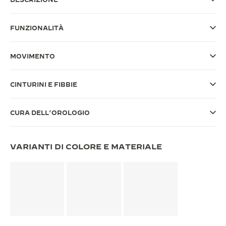
THE SOUND MAKER
FUNZIONALITÀ
THE STELLAR ODYSSEY
MOVIMENTO
THE PRECISION PIONEER
VEDERE TUTTI GLI EVENTI
CINTURINI E FIBBIE
CURA DELL’OROLOGIO
VARIANTI DI COLORE E MATERIALE