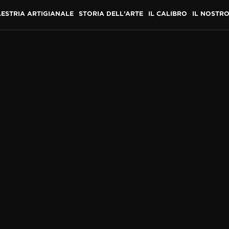
ESTRIA ARTIGIANALE
STORIA DELL’ARTE
IL CALIBRO
IL NOSTR
I PITTURA IN MINIATUR
iaturizzare i dipinti originali a inchiostro di china su una 
dovevano restituire la sensazione di movimento dinamico es
 finezza dei dettagli che catturano con eloquenza lo spirito