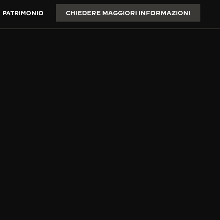
O PATRIMONIO
CHIEDERE MAGGIORI INFORMAZIONI
A
superficie di circa 2 cm².
pressa dai tratti audaci
 dei cavalli.