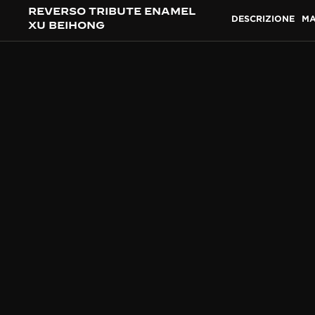
REVERSO TRIBUTE ENAMEL
DESCRIZIONE
MA
XU BEIHONG
MAESTRIA ARTIGIANALE
80 ORE D
La prima sfida è stata min
Inoltre, le riproduzioni 
dell’artista, così come la