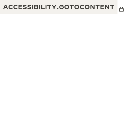
ACCESSIBILITY.GOTOCONTENT
黃金比例音樂表演
卓越工藝：逾 190 年歷史
REVERSO 1931 CAFÉ
無限創意：逾 430 項專利
積家保養服務
心靈手巧：1400 多種機芯
時計保修
《THE PERPETUAL TIMEKEEPER》
精湛工藝：108 種工藝
展覽
時計保修
《THE DREAM SHAPER》展覽
REVERSO 翻轉系列腕錶主題展覽