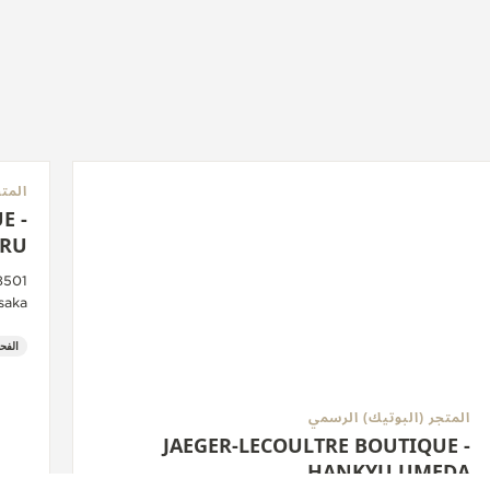
المت
E -
ARU
Osaka, الي
الفح
المتجر (البوتيك) الرسمي
JAEGER-LECOULTRE BOUTIQUE -
HANKYU UMEDA