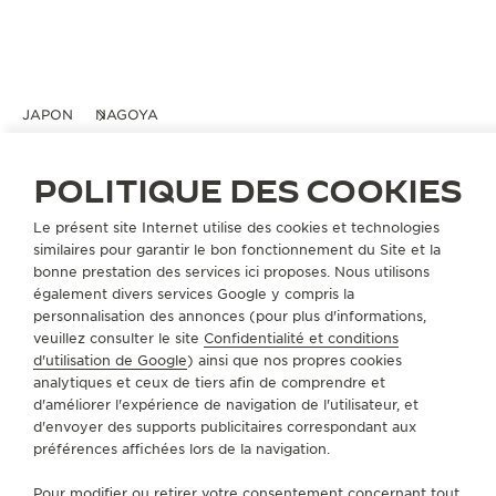
JAPON
NAGOYA
JAEGER-LECOULTRE BOUTIQUE -
MATSUZAKAYA NAGOYA
POLITIQUE DES COOKIES
BOUTIQUE OFFICIELLE
Le présent site Internet utilise des cookies et technologies
460-8430 AichI Nagoya
similaires pour garantir le bon fonctionnement du Site et la
3-16-1 Sakae Naka-ku, Japon
bonne prestation des services ici proposes. Nous utilisons
également divers services Google y compris la
personnalisation des annonces (pour plus d'informations,
PRENDRE RENDEZ-VOUS
veuillez consulter le site
Confidentialité et conditions
d'utilisation de Google
) ainsi que nos propres cookies
analytiques et ceux de tiers afin de comprendre et
+81 50 1782 7000
d'améliorer l'expérience de navigation de l'utilisateur, et
d'envoyer des supports publicitaires correspondant aux
ITINÉRAIRE
préférences affichées lors de la navigation.
JLC.MATSUZAKAYANAGOYA@JAEGER-
LECOULTRE.COM
Pour modifier ou retirer votre consentement concernant tout