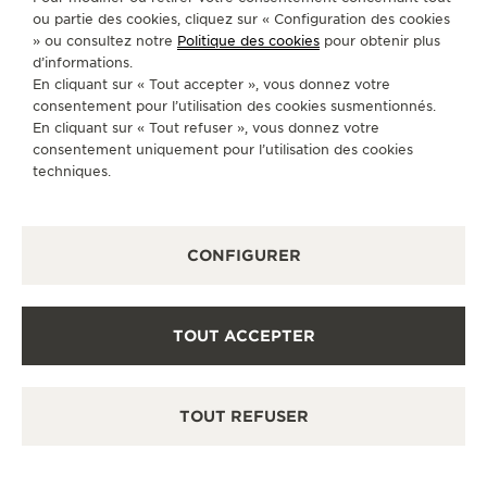
ou partie des cookies, cliquez sur « Configuration des cookies
LUNDI
10:00 - 00:00
» ou consultez notre
Politique des cookies
pour obtenir plus
d’informations.
MARDI
10:00 - 00:00
En cliquant sur « Tout accepter », vous donnez votre
MERCREDI
10:00 - 00:00
consentement pour l’utilisation des cookies susmentionnés.
En cliquant sur « Tout refuser », vous donnez votre
JEUDI
10:00 - 00:00
consentement uniquement pour l’utilisation des cookies
VENDREDI
10:00 - 00:00
techniques.
SAMEDI
10:00 - 00:00
DIMANCHE
10:00 - 00:00
CONFIGURER
SERVICES DISPONIBLES
CONTRÔLE FONCTIONNEL
Il est possible d'effectuer un functional check dans
TOUT ACCEPTER
cette boutique.
POINT DE VENTE
Découvrez des montres de luxe à l’élégance
TOUT REFUSER
intemporelle dans notre espace de vente.