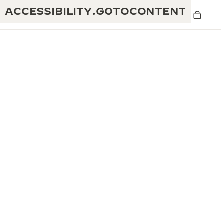
ACCESSIBILITY.GOTOCONTENT
THE GOLDEN RATIO MUSICAL SHOW -
卓越性：190年以上の伝統
黄金比を讃える音楽祭-
創造性：430件以上の特許
レベルソ 1931 カフェ
ジャガー・ルクルト保証
創意工夫：1,400以上のキャリバー
タイムピース保証
熟練技巧：108の技巧
「THE PERPETUAL TIMEKEEPER」展
アトモスの保証
THE DREAM SHAPER
レベルソ・ストーリー