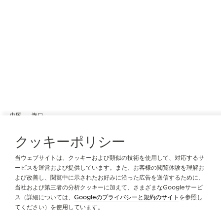
中国
海口
海口国际免税城專賣店
クッキーポリシー
公式ブティック
当ウェブサイトは、クッキーおよび類似の技術を使用して、対応するサ
Shop no. L1-18-03, 170 Binhai Avenue
ービスを運営および提供しています。また、お客様の閲覧体験を理解お
Xiuying District, Haikou City
よび改善し、閲覧中に示されたお好みに沿った広告を送信するために、
Hainan Province
当社および第三者の分析クッキーに加えて、さまざまなGoogleサービ
The People’s Republic of China
ス（詳細については、
Googleのプライバシーと規約のサイト
を参照し
海口, 中国
てください）を使用しています。