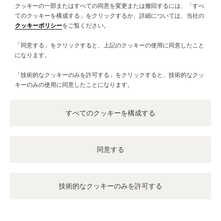
+089896656
クッキーの一部またはすべての同意を変更または撤回するには、「すべ
てのクッキーを構成する」をクリックするか、詳細については、当社の
道順
クッキーポリシー
をご覧ください。
サービス内容のご案内
「同意する」をクリックすると、上記のクッキーの使用に同意したこと
公式ブティック・パートナー
になります。
色褪せないエレガンスを湛えるタイムピースを豊かに揃えた、至
高のアドレスを発見する旅へ出かけましょう。
「技術的なクッキーのみを許可する」をクリックすると、技術的なクッ
キーのみの使用に同意したことになります。
その他の公式ブティックまたはパートナー
すべてのクッキーを構成する
すべてのブティックを見る
同意する
技術的なクッキーのみを許可する