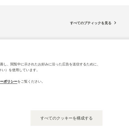
すべてのブティックを見る
善し、閲覧中に示されたお好みに沿った広告を送信するために、
さい）を使用しています。
ーポリシー
をご覧ください。
式パートナー
公式パート
WELIER MAHLBERG
MAHLB
er Wall 43, 20354 ハンブルク, ドイツ
Sögestra
すべてのクッキーを構成する
能性チェック - 公式修理 - 公式ブティック・パートナー
公式ブティッ