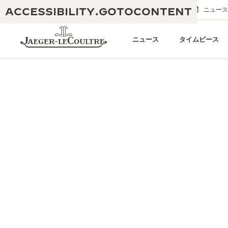
ACCESSIBILITY.GOTOCONTENT
メールでのお問い合わせ
ブティック
ニュース
ニュース
タイムピース
THE GOLDEN RATIO MUSICAL SHOW
卓越性：190年以上の伝統
-黄金比を讃える音楽祭-
創造性：430件以上の特許
レベルソ 1931 カフェ
ジャガー・ルクルト保証
創意工夫：1,400以上のキャリバー
タイムピース保証
熟練技巧：108の技巧
「THE PERPETUAL TIMEKEEPER」展
アトモスの保証
THE DREAM SHAPER