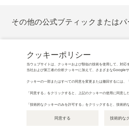
その他の公式ブティックまたはパ
クッキーポリシー
当ウェブサイトは、クッキーおよび類似の技術を使用して、対応
当社および第三者の分析クッキーに加えて、さまざまなGoogle
クッキーの一部またはすべての同意を変更または撤回するには、
「同意する」をクリックすると、上記のクッキーの使用に同意し
公式ブティック
「技術的なクッキーのみを許可する」をクリックすると、技術的
JAEGER-LECOULTRE BOUTIQUE - BERLIN
Friedrichstraße 172, 10117 ベルリン, ドイツ
同意する
技術的な
機能性チェック - 公式ブティック・パートナー