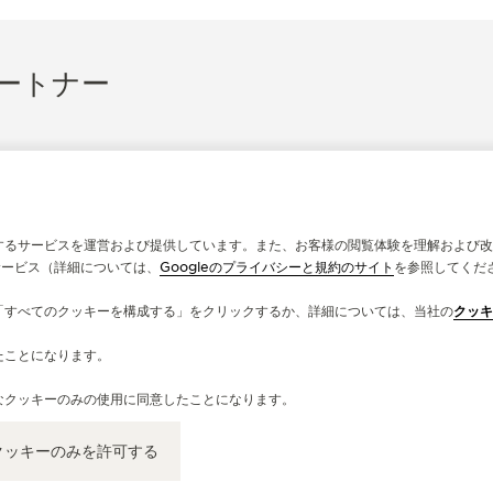
ートナー
するサービスを運営および提供しています。また、お客様の閲覧体験を理解および改
サービス（詳細については、
Googleのプライバシーと規約のサイト
を参照してくだ
「すべてのクッキーを構成する」をクリックするか、詳細については、当社の
クッキ
たことになります。
公式パートナー
公
なクッキーのみの使用に同意したことになります。
BUCHERER DEUTSCHLAND GMBH
JU
Jungfernstieg 25, 20354 ハンブルク, ドイツ
Neu
クッキーのみを許可する
機能性チェック - 公式修理 - 公式ブティック・パートナー
機