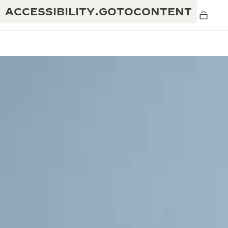
ACCESSIBILITY.GOTOCONTENT
THE GOLDEN RATIO MUSICAL SHOW -
卓越性：190年以上の伝統
黄金比を讃える音楽祭-
創造性：430件以上の特許
レベルソ 1931 カフェ
ジャガー・ルクルト保証
創意工夫：1,400以上のキャリバー
タイムピース保証
熟練技巧：108の技巧
「THE PERPETUAL TIMEKEEPER」展
アトモスの保証
THE DREAM SHAPER
レベルソ・ストーリー