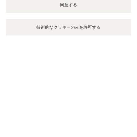
同意する
技術的なクッキーのみを許可する
ランデヴー
新たなデザインを纏う不朽の本質
女性に捧げる史上初のコレクションの一つが、64の変化を
経てエレガンスの新たな軌跡を描きます。ランデヴーコレク
ションのシグネチャーである優美なデザインコードを宿しつ