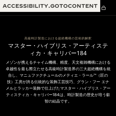
ACCESSIBILITY.GOTOCONTENT
高級時計製造における超絶機構の芸術的解釈
マスター・ハイブリス・アーティステ
THE GOLDEN RATIO MUSICAL SHOW -
ィカ・キャリバー184
卓越性：190年以上の伝統
黄金比を讃える音楽祭-
メゾンが携えるチャイム機構、精度、天文複雑機構における
創造性：430件以上の特許
レベルソ 1931 カフェ
卓越性を最も際立たせる高級時計製造界の三大超絶機構を統
ジャガー・ルクルト保証
創意工夫：1,400以上のキャリバー
合し、マニュファクチュールのメティエ・ラール™（匠の
技）工房が誇る伝統的な装飾工芸技巧、グラン・フー エナ
タイムピース保証
熟練技巧：108の技巧
メルとラッカー装飾で仕上げたマスター・ハイブリス・アー
「THE PERPETUAL TIMEKEEPER」展
アトモスの保証
ティスティカ・キャリバー184は、時計製造の歴史が培う叡
THE DREAM SHAPER
智の結晶です。
レベルソ・ストーリー