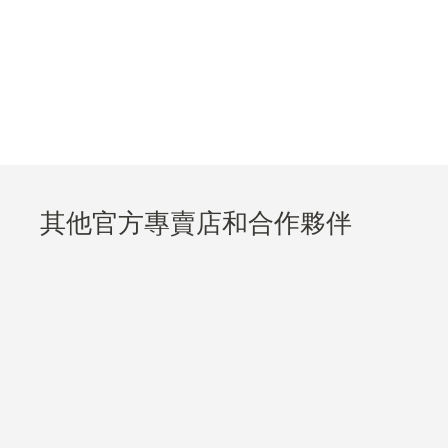
其他官方專賣店和合作夥伴