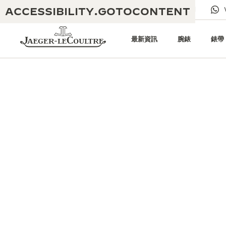
ACCESSIBILITY.GOTOCONTENT
給我們發電子郵件
專賣店
電子期刊
最新資訊
腕錶
錶帶
黃金比例音樂表演
卓越工藝：逾 190 年歷史
REVERSO 1931 CAFÉ
無限創意：逾 430 項專利
積家保養服務
心靈手巧：1400 多種機芯
時計保修
《THE PERPETUAL
精湛工藝：108 種工藝
TIMEKEEPER》展覽
時計保修
《THE DREAM SHAPER》展覽