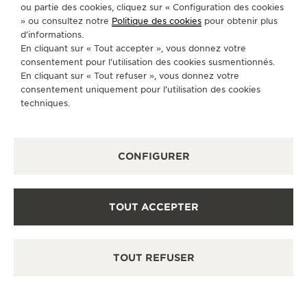
POINT DE VENTE
ou partie des cookies, cliquez sur « Configuration des cookies
Découvrez des montres de luxe à l’élégance
» ou consultez notre
Politique des cookies
pour obtenir plus
intemporelle dans notre espace de vente.
d’informations.
En cliquant sur « Tout accepter », vous donnez votre
consentement pour l’utilisation des cookies susmentionnés.
En cliquant sur « Tout refuser », vous donnez votre
AUTRES BOUTIQUES ET PARTENAIRES
consentement uniquement pour l’utilisation des cookies
OFFICIELS
techniques.
VOIR TOUTES LES BOUTIQUES
CONFIGURER
TOUT ACCEPTER
TOUT REFUSER
BOU