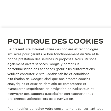
POLITIQUE DES COOKIES
Le présent site Internet utilise des cookies et technologies
similaires pour garantir le bon fonctionnement du Site et la
JAPON
KOBE
bonne prestation des services ici proposes. Nous utilisons
également divers services Google y compris la
KAMINE KYU-KYORYUCHI
personnalisation des annonces (pour plus d'informations,
PARTENAIRE OFFICIEL
veuillez consulter le site
Confidentialité et conditions
d'utilisation de Google
) ainsi que nos propres cookies
650-0036 Hyogo Kobe
analytiques et ceux de tiers afin de comprendre et
49 Harimacho Chuo-ku, Japon
d'améliorer l'expérience de navigation de l'utilisateur, et
d'envoyer des supports publicitaires correspondant aux
+81 78 325 0088
préférences affichées lors de la navigation.
SERVICES DISPONIBLES
Pour modifier ou retirer votre consentement concernant tout