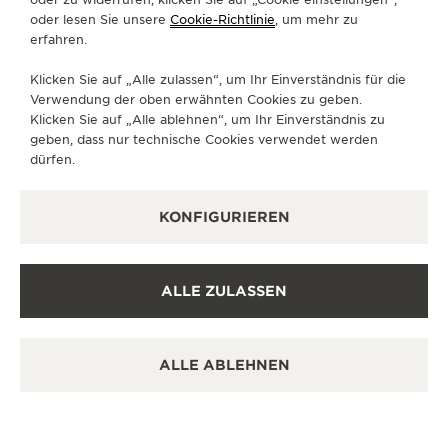
Erfahren Sie zeitlose Eleganz in einem hochwertigen
oder lesen Sie unsere
Cookie-Richtlinie
, um mehr zu
Uhrengeschäft.
erfahren.
Klicken Sie auf „Alle zulassen“, um Ihr Einverständnis für die
Verwendung der oben erwähnten Cookies zu geben.
WEITERE OFFIZIELLE BOUTIQUEN
Klicken Sie auf „Alle ablehnen“, um Ihr Einverständnis zu
UND PARTNER
geben, dass nur technische Cookies verwendet werden
dürfen.
ALLE BOUTIQUEN ANZEIGEN
KONFIGURIEREN
ALLE ZULASSEN
ALLE ABLEHNEN
OFF