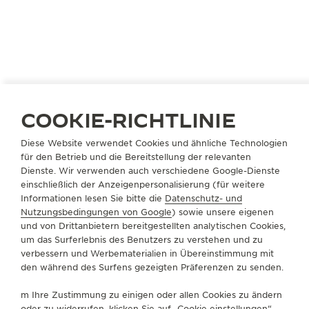
COOKIE-RICHTLINIE
Diese Website verwendet Cookies und ähnliche Technologien
JAPAN
KOBE
für den Betrieb und die Bereitstellung der relevanten
Dienste. Wir verwenden auch verschiedene Google-Dienste
KAMINE KYU-KYORYUCHI
einschließlich der Anzeigenpersonalisierung (für weitere
OFFIZIELLER PARTNER
Informationen lesen Sie bitte die
Datenschutz- und
Nutzungsbedingungen von Google
) sowie unsere eigenen
650-0036 Hyogo Kobe
und von Drittanbietern bereitgestellten analytischen Cookies,
49 Harimacho Chuo-ku, Japan
um das Surferlebnis des Benutzers zu verstehen und zu
verbessern und Werbematerialien in Übereinstimmung mit
+81 78 325 0088
den während des Surfens gezeigten Präferenzen zu senden.
VERFÜGBARE DIENSTLEISTUNGEN
m Ihre Zustimmung zu einigen oder allen Cookies zu ändern
VERKAUFSSTELLE
oder zu widerrufen, klicken Sie auf „Cookie einstellungen“,