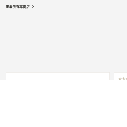
查看所有專賣店
官方
JAE
SHI
542-
Osa
功能