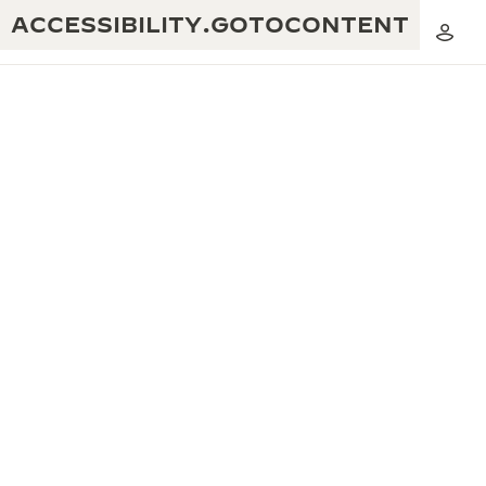
ACCESSIBILITY.GOTOCONTENT
黃金比例音樂表演
卓越工藝：逾 190 年歷史
REVERSO 1931 CAFÉ
無限創意：逾 430 項專利
積家保養服務
心靈手巧：1400 多種機芯
時計保修
《THE PERPETUAL TIMEKEEPER》
精湛工藝：108 種工藝
展覽
時計保修
《THE DREAM SHAPER》展覽
REVERSO 翻轉系列腕錶主題展覽