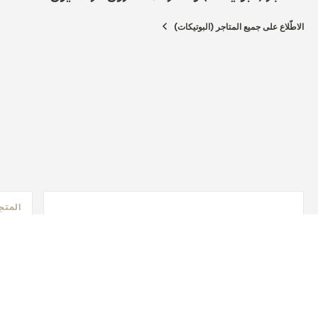
الاطّلاع على جميع المتاجر (البوتيكات)
المتج
SAKA
MARU
Osaka, اليا
الفحص