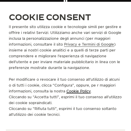
THE SOUND MAKER
TROVARE UNA BOUTIQUE
TUTTI I NEGOZI
NORD AMERICA
COOKIE CONSENT
STATI UNITI
PRINCETON
THE STELLAR ODYSSEY
Il presente sito utilizza cookie e tecnologie simili per gestire e
offrire i relativi Servizi. Utilizziamo anche vari servizi di Google
THE PRECISION PIONEER
INFORMAZIONI SU DI NOI
inclusa la personalizzazione degli annunci (per maggiori
informazioni, consultare il sito
Privacy e Termini di Google
)
VEDERE TUTTI GLI EVENTI
insieme ai nostri cookie analitici e a quelli di terze parti per
SERVIZI
comprendere e migliorare l'esperienza di navigazione
dell'utente e per inviare materiale pubblicitario in linea con le
CONTATTI
preferenze mostrate durante la navigazione.
CI SEGUA
Per modificare o revocare il tuo consenso all’utilizzo di alcuni
o di tutti i cookie, clicca “Configura”, oppure, pe r maggiori
informazioni, consulta la nostra
Cookie Policy
.
VAI ALLA PAGINA INSTAGRAM DI JAEGER-LE
VAI ALLA PAGINA LINKEDIN DI JAEGER
VAI ALLA PAGINA FACEBOOK DI J
VAI ALLA PAGINA YOUTUBE 
VAI ALLA PAGINA TWIT
VAI ALLA PAGINA 
Cliccando su “Accetta tutti”, esprimi il tuo consenso all’utilizzo
dei cookie sopraindicati.
ISCRIVERSI ALLA NEWSLETTER
Cliccando su “Rifiuta tutti”, esprimi il tuo consenso soltanto
all’utilizzo dei cookie tecnici.