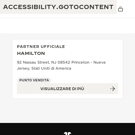
ACCESSIBILITY.GOTOCONTENT
PARTNER UFFICIALE
HAMILTON
THE GOLDEN RATIO MUSICAL SHOW
ECCELLENZA: OLTRE 190 ANNI DI TRADIZIONE
92 Nassau Street, NJ 08542 Princeton - Nueva
Jersey, Stati Uniti di America
IL REVERSO 1931 CAFÉ
CREATIVITÀ: OLTRE 430 BREVETTI
PUNTO VENDITA
GARANZIA JAEGER-LECOULTRE
INGEGNO: OLTRE 1.400 CALIBRI
VISUALIZZARE DI PIÙ
GARANZIA DEI SEGNATEMPO
MOSTRA “THE PERPETUAL
MAESTRIA: 108 MESTIERI
TIMEKEEPER”
GARANZIA ATMOS
THE DREAM SHAPER
REVERSO STORIES