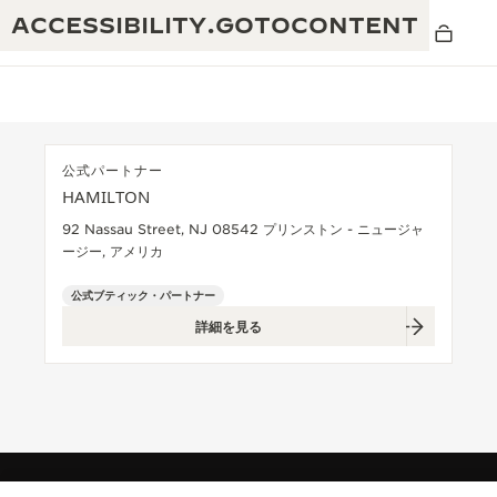
ACCESSIBILITY.GOTOCONTENT
公式パートナー
HAMILTON
THE GOLDEN RATIO MUSICAL SHOW -
卓越性：190年以上の伝統
92 Nassau Street, NJ 08542 プリンストン - ニュージャ
黄金比を讃える音楽祭-
ージー, アメリカ
創造性：430件以上の特許
レベルソ 1931 カフェ
公式ブティック・パートナー
ジャガー・ルクルト保証
創意工夫：1,400以上のキャリバー
詳細を見る
タイムピース保証
熟練技巧：108の技巧
「THE PERPETUAL TIMEKEEPER」展
アトモスの保証
THE DREAM SHAPER
レベルソ・ストーリー