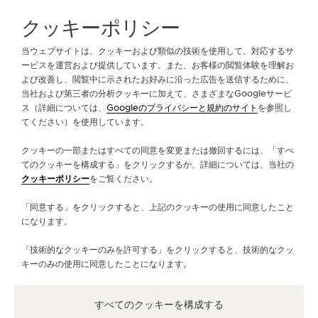
THE SOUND MAKER（サウンドメーカー）
クッキーポリシー
ブティックのご検索はこちら
ブティック全店舗一覧
北アメリカ
アメリカ合衆国
プリンストン
ステラー・オデッセイ
当ウェブサイトは、クッキーおよび類似の技術を使用して、対応するサ
ービスを運営および提供しています。また、お客様の閲覧体験を理解お
よび改善し、閲覧中に示されたお好みに沿った広告を送信するために、
プレシジョン・パイオニア
ジャガー・ルクルトについて
当社および第三者の分析クッキーに加えて、さまざまなGoogleサービ
ス（詳細については、
Googleのプライバシーと規約のサイト
を参照し
イベントの一覧はこちら
てください）を使用しています。
サービス
クッキーの一部またはすべての同意を変更または撤回するには、「すべ
お問い合わせ
てのクッキーを構成する」をクリックするか、詳細については、当社の
クッキーポリシー
をご覧ください。
フォローする
「同意する」をクリックすると、上記のクッキーの使用に同意したこと
になります。
LINE
ジャガー・ルクルトのインスタグラムページへ
ジャガー・ルクルトのLINKEDINページへ
ジャガー・ルクルトのFACEBOOKペー
ジャガー・ルクルトのYOUTUB
ジャガー・ルクルトのツイ
ジャガー・ルクルトの 
「技術的なクッキーのみを許可する」をクリックすると、技術的なクッ
ニュースレターに登録
キーのみの使用に同意したことになります。
すべてのクッキーを構成する