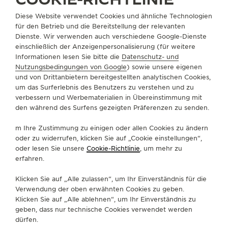
THE SOUND MAKER
BOUTIQUE SUCHEN
ALLE STORES
NORDAMERIKA
Diese Website verwendet Cookies und ähnliche Technologien
VEREINIGTE STAATEN VON AMERIKA
PRINCETON
für den Betrieb und die Bereitstellung der relevanten
THE STELLAR ODYSSEY
Dienste. Wir verwenden auch verschiedene Google-Dienste
einschließlich der Anzeigenpersonalisierung (für weitere
Informationen lesen Sie bitte die
Datenschutz- und
THE PRECISION PIONEER
ÜBER UNS
Nutzungsbedingungen von Google
) sowie unsere eigenen
und von Drittanbietern bereitgestellten analytischen Cookies,
ALLE VERANSTALTUNGEN ANZEIGEN
um das Surferlebnis des Benutzers zu verstehen und zu
SERVICELEISTUNGEN
verbessern und Werbematerialien in Übereinstimmung mit
den während des Surfens gezeigten Präferenzen zu senden.
KONTAKTIEREN SIE UNS
m Ihre Zustimmung zu einigen oder allen Cookies zu ändern
FOLGEN SIE UNS
oder zu widerrufen, klicken Sie auf „Cookie einstellungen“,
oder lesen Sie unsere
Cookie-Richtlinie
, um mehr zu
erfahren.
GEHEN SIE ZUR INSTAGRAM-SEITE VON JAE
GEHEN SIE ZUR LINKEDIN-SEITE VON 
BESUCHEN SIE DIE FACEBOOK-SE
GEHEN SIE ZUR YOUTUBE-SE
RUFEN SIE DIE TWITTE
GEHEN SIE ZUR PI
Klicken Sie auf „Alle zulassen“, um Ihr Einverständnis für die
DEN NEWSLETTER ABONNIEREN
Verwendung der oben erwähnten Cookies zu geben.
Klicken Sie auf „Alle ablehnen“, um Ihr Einverständnis zu
geben, dass nur technische Cookies verwendet werden
dürfen.