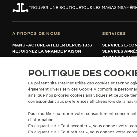
REVERSO, INTEMPORELLE DEPUIS 1931
TROUVER UNE BOUTIQUE
TOUS LES MAGASINS
AMÉRI
LE VIRTUOSE DU SON
L’ODYSSÉE SIDÉRALE
A PROPOS DE NOUS
SERVICES
LE PIONNIER DE LA PRÉCISION
MANUFACTURE-ATELIER DEPUIS 1833
SERVICES E-CO
REJOIGNEZ LA GRANDE MAISON
SERVICES APRÈ
VOIR LES ÉVÉNEMENTS
GARANTIE JAE
PROLONGER MA
FAQ
POLITIQUE DES COOKI
Le présent site Internet utilise des cookies et technologi
également divers services Google y compris la personnali
PRESSE
POLITIQUE DE CONFIDENTIALITÉ
CONDITIONS GÉNÉRALES D'
ainsi que nos propres cookies analytiques et ceux de tier
FICHE RELATIVE AUX QUALITÉS ET CARACTÉRISTIQUES ENVIRONNE
correspondant aux préférences affichées lors de la navig
COPYRIGHT JAEGER-LECOULTRE 2026
VERSION 102.34.2
Pour modifier ou retirer votre consentement concernant 
d’informations.
En cliquant sur « Tout accepter », vous donnez votre con
En cliquant sur « Tout refuser », vous donnez votre cons