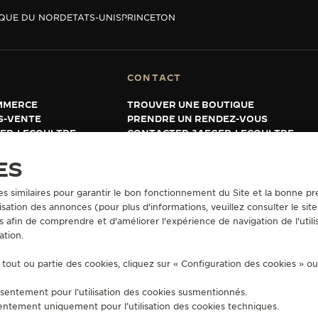
QUE DU NORD
ETATS-UNIS
PRINCETON
CONTACT
MMERCE
TROUVER UNE BOUTIQUE
S-VENTE
PRENDRE UN RENDEZ-VOUS
GER-LECOULTRE
CONTACTER JAEGER-LECOULTRE
 GARANTIE
ES
es similaires pour garantir le bon fonctionnement du Site et la bonne pre
sation des annonces (pour plus d'informations, veuillez consulter le sit
UTILISATION
CONDITIONS GÉNÉRALES DE VENTE
POLITIQUE EN MATIÈRE DE
s afin de comprendre et d'améliorer l'expérience de navigation de l'utili
MENTALES
DÉCLARATION D'ACCESSIBILITÉ - WCAG
GÉRER L'ACCESSIBILITÉ
F
ation.
tout ou partie des cookies, cliquez sur « Configuration des cookies » o
sentement pour l’utilisation des cookies susmentionnés.
entement uniquement pour l’utilisation des cookies techniques.