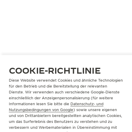
Die Zusammenarbeit zwischen Jaeger-LeCoultre
und Nina Métayer begann 2021 mit der Eröffnung
des 1931 Cafés, für das die renommierte Pâtissière
eine Auswahl an außergewöhnlichem, von der
Reverso inspiriertem Gebäck kreierte. Noch bevor
sie 30 Jahre alt wurde, ist Nina bereits dreimal zur
Konditorin des Jahres gekürt worden. Sie ist
bekannt für die besondere Ästhetik ihrer
Gebäckkreationen sowie für ihr einzigartiges Talent,
COOKIE-RICHTLINIE
eindrucksvolle Geschmacksnuancen auf neue Weise
zu kombinieren.
Diese Website verwendet Cookies und ähnliche Technologien
Für ihre neuen Gebäckkreationen interpretiert Nina
für den Betrieb und die Bereitstellung der relevanten
Dienste. Wir verwenden auch verschiedene Google-Dienste
Métayer auf eine erfrischende und moderne Weise
einschließlich der Anzeigenpersonalisierung (für weitere
die Harmonie des Goldenen Schnitts durch
Informationen lesen Sie bitte die
Datenschutz- und
Proportionen, Formen, Symmetrie und Farbe – eine
Nutzungsbedingungen von Google
) sowie unsere eigenen
Hommage an die göttlichen Proportionen, die für
und von Drittanbietern bereitgestellten analytischen Cookies,
um das Surferlebnis des Benutzers zu verstehen und zu
das Design der ersten Reverso im Jahr 1931 von
verbessern und Werbematerialien in Übereinstimmung mit
großer Bedeutung war.